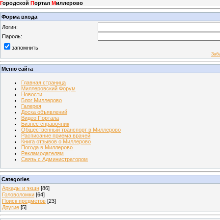
Г
ородской
П
ортал
М
иллерово
Форма входа
Логин:
Пароль:
запомнить
Заб
Меню сайта
Главная страница
Миллеровский Форум
Новости
Блог Миллерово
Галерея
Доска объявлений
Видео Портала
Бизнес справочник
Общественный транспорт в Миллерово
Расписание приема врачей
Книга отзывов о Миллерово
Погода в Миллерово
Рекламодателям
Связь с Администратором
Categories
Аркады и экшн
[86]
Головоломки
[64]
Поиск предметов
[23]
Другие
[5]