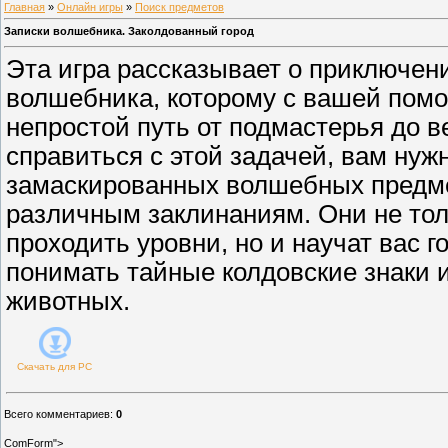
Главная
»
Онлайн игры
»
Поиск предметов
Записки волшебника. Заколдованный город
Эта игра рассказывает о приключе
волшебника, которому с вашей пом
непростой путь от подмастерья до в
справиться с этой задачей, вам нуж
замаскированных волшебных предме
различным заклинаниям. Они не тол
проходить уровни, но и научат вас г
понимать тайные колдовские знаки 
животных.
Скачать для
PC
Всего комментариев
:
0
ComForm">