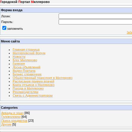
Г
ородской
П
ортал
М
иллерово
Форма входа
Логин:
Пароль:
запомнить
Заб
Меню сайта
Главная страница
Миллеровский Форум
Новости
Блог Миллерово
Галерея
Доска объявлений
Видео Портала
Бизнес справочник
Общественный транспорт в Миллерово
Расписание приема врачей
Книга отзывов о Миллерово
Погода в Миллерово
Рекламодателям
Связь с Администратором
Categories
Аркады и экшн
[86]
Головоломки
[64]
Поиск предметов
[23]
Другие
[5]