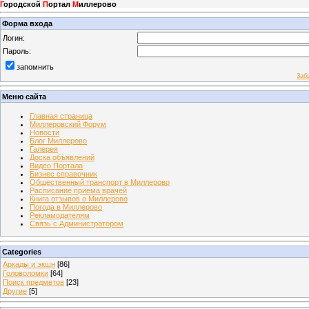
Г
ородской
П
ортал
М
иллерово
Форма входа
Логин:
Пароль:
запомнить
Заб
Меню сайта
Главная страница
Миллеровский Форум
Новости
Блог Миллерово
Галерея
Доска объявлений
Видео Портала
Бизнес справочник
Общественный транспорт в Миллерово
Расписание приема врачей
Книга отзывов о Миллерово
Погода в Миллерово
Рекламодателям
Связь с Администратором
Categories
Аркады и экшн
[86]
Головоломки
[64]
Поиск предметов
[23]
Другие
[5]