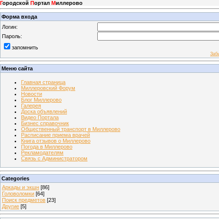
Г
ородской
П
ортал
М
иллерово
Форма входа
Логин:
Пароль:
запомнить
Заб
Меню сайта
Главная страница
Миллеровский Форум
Новости
Блог Миллерово
Галерея
Доска объявлений
Видео Портала
Бизнес справочник
Общественный транспорт в Миллерово
Расписание приема врачей
Книга отзывов о Миллерово
Погода в Миллерово
Рекламодателям
Связь с Администратором
Categories
Аркады и экшн
[86]
Головоломки
[64]
Поиск предметов
[23]
Другие
[5]