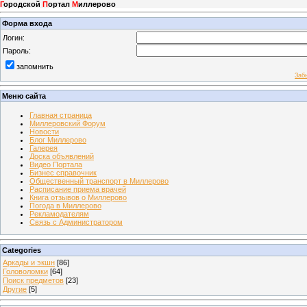
Г
ородской
П
ортал
М
иллерово
Форма входа
Логин:
Пароль:
запомнить
Заб
Меню сайта
Главная страница
Миллеровский Форум
Новости
Блог Миллерово
Галерея
Доска объявлений
Видео Портала
Бизнес справочник
Общественный транспорт в Миллерово
Расписание приема врачей
Книга отзывов о Миллерово
Погода в Миллерово
Рекламодателям
Связь с Администратором
Categories
Аркады и экшн
[86]
Головоломки
[64]
Поиск предметов
[23]
Другие
[5]