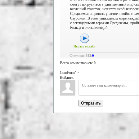
смогут погрузиться в удивительный мир са
вселенной столетия, испытать необыкновен
Средиземья и принять участие в войне с 
Сауроном. В этом уникальном мире каждый
с легендарными героями Средиземья, пройт
Кольца и стать легендой.
Играть онлайн
Счетчики
:
883
/
0
Всего комментариев
:
0
ComForm">
Войдите:
Отправить