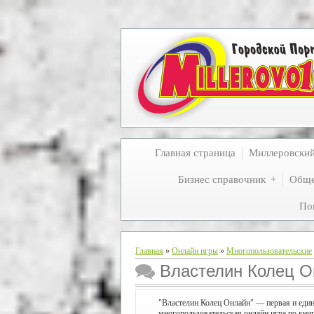
Главная страница
Миллеровски
Бизнес справочник
Обще
По
Главная
»
Онлайн игры
»
Многопользовательские
Властелин Колец О
"Властелин Колец Онлайн" — первая и един
многопользовательская онлайн игра по кни