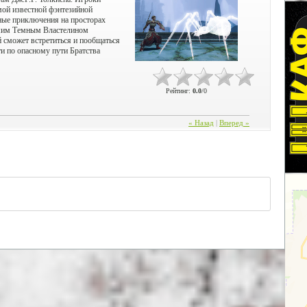
мой известной фэнтезийной
ные приключения на просторах
самим Темным Властелином
 сможет встретиться и пообщаться
и по опасному пути Братства
Рейтинг
:
0.0
/
0
« Назад
|
Вперед »