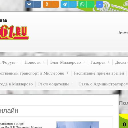
Привет
й Форум
Новости
Блог Миллерово
Галерея
Доска 
ственный транспорт в Миллерово
Расписание приема врачей
года в Миллерово
Рекламодателям
Связь с Администраторо
По
нлайн
ственная в мире
гам Дж.Р.Р. Толкиена. Игроки