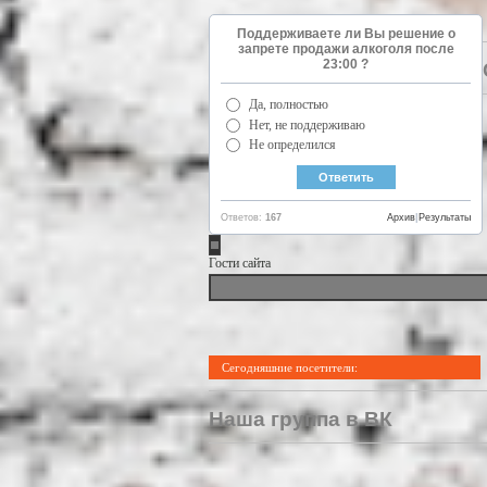
Поддерживаете ли Вы решение о
запрете продажи алкоголя после
23:00 ?
Да, полностью
Нет, не поддерживаю
Не определился
Ответов:
167
Архив
|
Результаты
Гости сайта
Сегодняшние посетители:
Наша группа в ВК