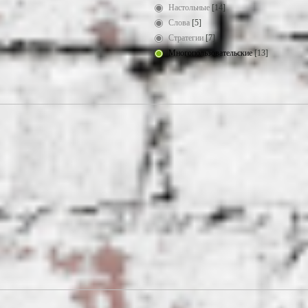
Настольные
[14]
Слова
[5]
Стратегии
[7]
Многопользовательские
[13]