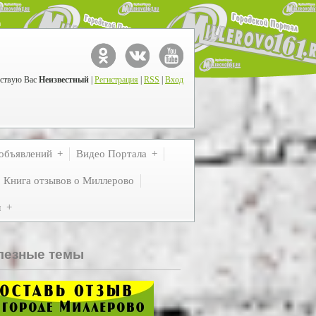
ствую Вас
Неизвестный
|
Регистрация
|
RSS
|
Вход
объявлений
Видео Портала
Книга отзывов о Миллерово
м
лезные темы