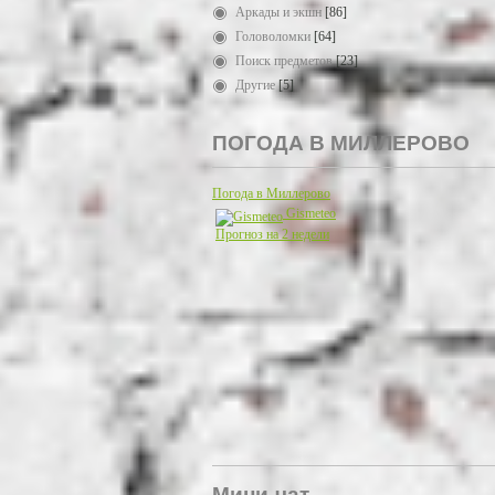
Аркады и экшн
[86]
Головоломки
[64]
Поиск предметов
[23]
Другие
[5]
ПОГОДА В МИЛЛЕРОВО
Погода в Миллерово
Gismeteo
Прогноз на 2 недели
Мини-чат