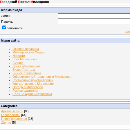
Г
ородской
П
ортал
М
иллерово
Форма входа
Логин:
Пароль:
запомнить
Заб
Меню сайта
Главная страница
Миллеровский Форум
Новости
Блог Миллерово
Галерея
Доска объявлений
Видео Портала
Бизнес справочник
Общественный транспорт в Миллерово
Расписание приема врачей
Книга отзывов о Миллерово
Погода в Миллерово
Рекламодателям
Связь с Администратором
Categories
Аркады и экшн
[86]
Головоломки
[64]
Поиск предметов
[23]
Другие
[5]