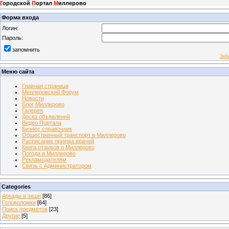
Г
ородской
П
ортал
М
иллерово
Форма входа
Логин:
Пароль:
запомнить
Заб
Меню сайта
Главная страница
Миллеровский Форум
Новости
Блог Миллерово
Галерея
Доска объявлений
Видео Портала
Бизнес справочник
Общественный транспорт в Миллерово
Расписание приема врачей
Книга отзывов о Миллерово
Погода в Миллерово
Рекламодателям
Связь с Администратором
Categories
Аркады и экшн
[86]
Головоломки
[64]
Поиск предметов
[23]
Другие
[5]