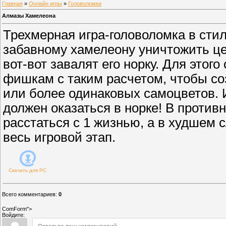
Главная
»
Онлайн игры
»
Головоломки
Алмазы Хамелеона
Трехмерная игра-головоломка в сти
забавному хамелеону уничтожить це
вот-вот завалят его норку. Для этог
фишкам с таким расчетом, чтобы соз
или более одинаковых самоцветов. 
должен оказаться в норке! В против
расстаться с 1 жизнью, а в худшем 
весь игровой этап.
Скачать для
PC
Всего комментариев
:
0
ComForm">
Войдите: