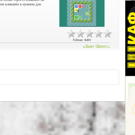
атем кликните в нужном для
Рейтинг
:
0.0
/
0
« Назад
|
Вперед »