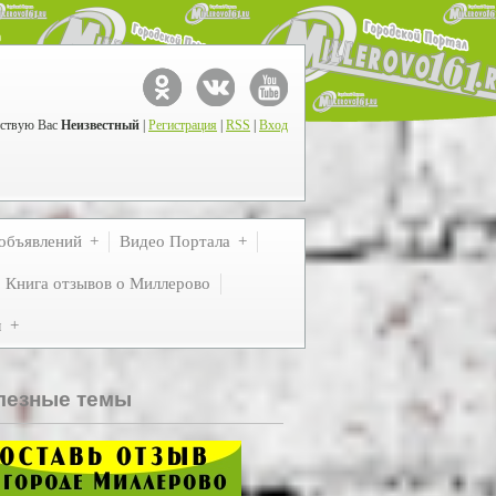
ствую Вас
Неизвестный
|
Регистрация
|
RSS
|
Вход
объявлений
Видео Портала
Книга отзывов о Миллерово
м
лезные темы