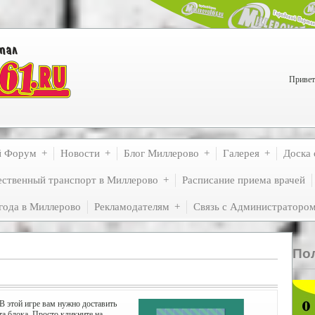
Привет
й Форум
Новости
Блог Миллерово
Галерея
Доска 
ственный транспорт в Миллерово
Расписание приема врачей
года в Миллерово
Рекламодателям
Связь с Администраторо
По
В этой игре вам нужно доставить
та блока. Просто кликните на