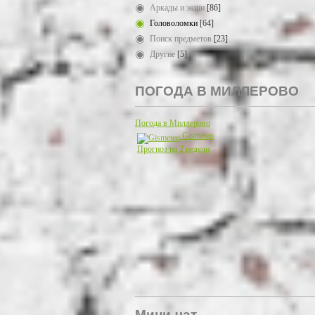
Аркады и экшн
[86]
Головоломки
[64]
Поиск предметов
[23]
Другие
[5]
ПОГОДА В МИЛЛЕРОВО
Погода в Миллерово
Gismeteo
Прогноз на 2 недели
Мини-чат