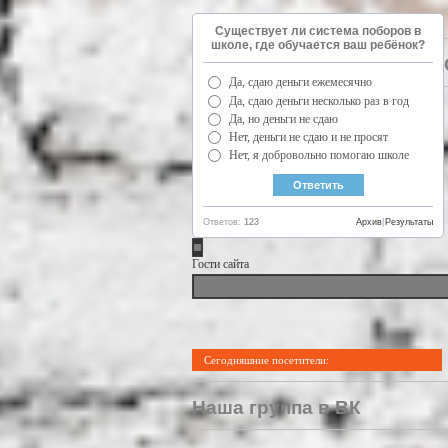
Существует ли система поборов в
школе, где обучается ваш ребёнок?
Да, сдаю деньги ежемесячно
Да, сдаю деньги несколько раз в год
Да, но деньги не сдаю
Нет, деньги не сдаю и не просят
Нет, я добровольно помогаю школе
Ответов:
123
Архив
|
Результаты
Гости сайта
Сегодняшние посетители:
Наша группа в ВК