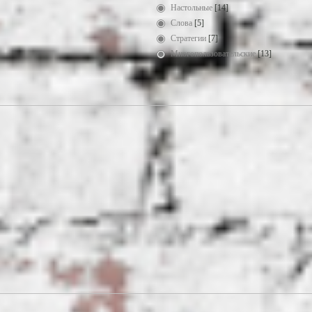
Настольные
[14]
Слова
[5]
Стратегии
[7]
Многопользовательские
[13]