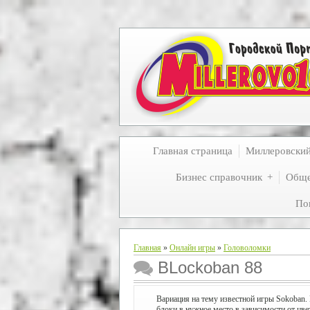
Главная страница
Миллеровски
Бизнес справочник
Обще
По
Главная
»
Онлайн игры
»
Головоломки
BLockoban 88
Вариация на тему известной игры Sokoban. 
блоки в нужное место в зависимости от цве