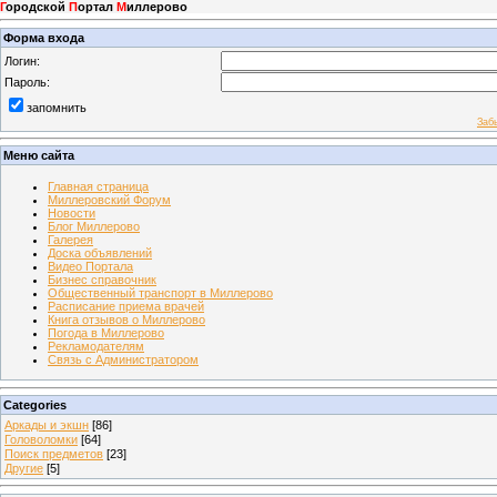
Г
ородской
П
ортал
М
иллерово
Форма входа
Логин:
Пароль:
запомнить
Заб
Меню сайта
Главная страница
Миллеровский Форум
Новости
Блог Миллерово
Галерея
Доска объявлений
Видео Портала
Бизнес справочник
Общественный транспорт в Миллерово
Расписание приема врачей
Книга отзывов о Миллерово
Погода в Миллерово
Рекламодателям
Связь с Администратором
Categories
Аркады и экшн
[86]
Головоломки
[64]
Поиск предметов
[23]
Другие
[5]