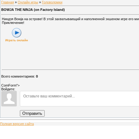
Главная
»
Онлайн игры
»
Головоломки
BOWJA THE NINJA (on Factory Island)
Ниндзя Bowja на острове! В этой захватывающий и наполненной экшеном игре его мис
Приключение!
Играть онлайн
Всего комментариев
:
0
ComForm">
Войдите:
Отправить
Полная версия сайта