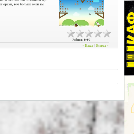
т орехи, тем больше очей ты
Рейтинг
:
0.0
/
0
« Назад
|
Вперед »