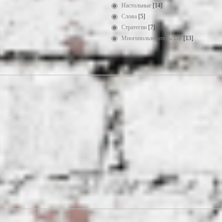
Настольные
[14]
Слова
[5]
Стратегии
[7]
Многопользовательские
[13]