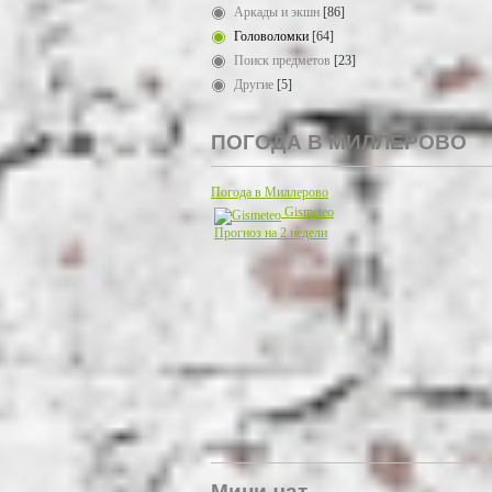
Аркады и экшн
[86]
Головоломки
[64]
Поиск предметов
[23]
Другие
[5]
ПОГОДА В МИЛЛЕРОВО
Погода в Миллерово
Gismeteo
Прогноз на 2 недели
Мини-чат