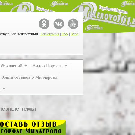
ствую Вас
Неизвестный
|
Регистрация
|
RSS
|
Вход
объявлений
Видео Портала
Книга отзывов о Миллерово
м
лезные темы