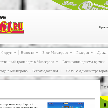
Привет
й Форум
Новости
Блог Миллерово
Галерея
Доска 
ственный транспорт в Миллерово
Расписание приема врачей
года в Миллерово
Рекламодателям
Связь с Администраторо
По
ать орехи на зиму. Стреляй
ов на сколько это возможно при