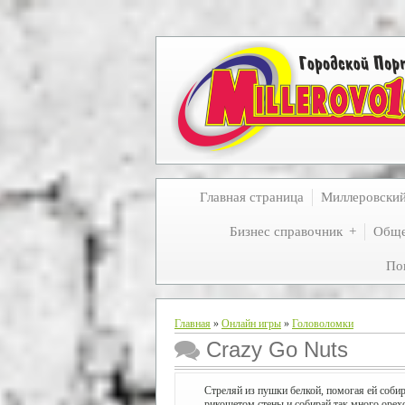
Главная страница
Миллеровски
Бизнес справочник
Обще
По
Главная
»
Онлайн игры
»
Головоломки
Crazy Go Nuts
Стреляй из пушки белкой, помогая ей собир
рикошетом стены и собирай так много орех