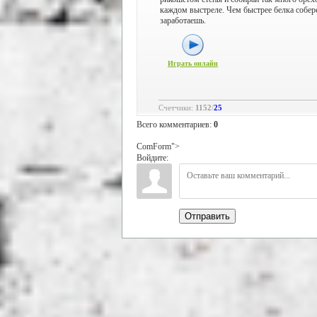
каждом выстреле. Чем быстрее белка собере
заработаешь.
Играть онлайн
Счетчики
:
1152
/
25
Всего комментариев
:
0
ComForm">
Войдите:
Отправить