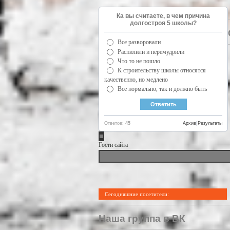
Ка вы считаете, в чем причина
долгостроя 5 школы?
Все разворовали
Распилили и перемудрили
Что то не пошло
К строительству школы относятся
качественно, но медлено
Все нормально, так и должно быть
Ответов:
45
Архив
|
Результаты
Гости сайта
Сегодняшние посетители:
Наша группа в ВК