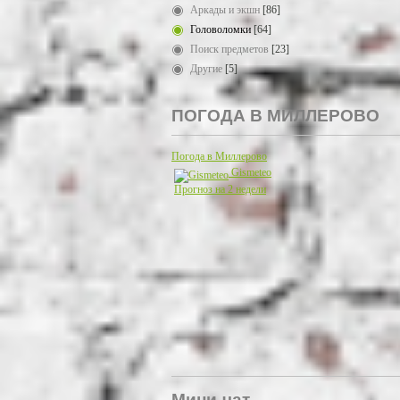
Аркады и экшн
[86]
Головоломки
[64]
Поиск предметов
[23]
Другие
[5]
ПОГОДА В МИЛЛЕРОВО
Погода в Миллерово
Gismeteo
Прогноз на 2 недели
Мини-чат