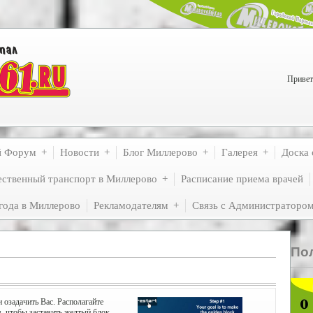
Привет
й Форум
Новости
Блог Миллерово
Галерея
Доска 
ственный транспорт в Миллерово
Расписание приема врачей
года в Миллерово
Рекламодателям
Связь с Администраторо
По
 озадачить Вас. Располагайте
, чтобы заставить желтый блок