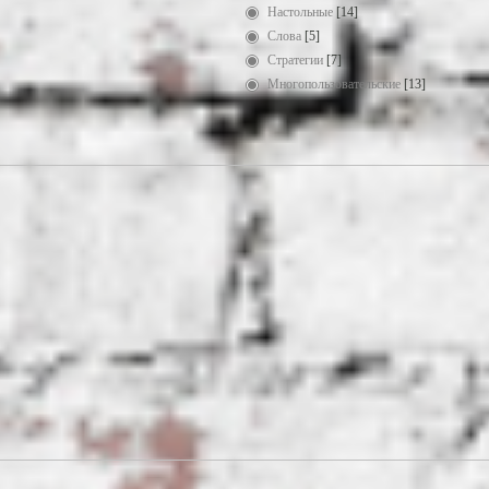
Настольные
[14]
Слова
[5]
Стратегии
[7]
Многопользовательские
[13]