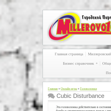
Главная страница
Миллеровски
Бизнес справочник
Обще
По
Главная
»
Онлайн игры
»
Головоломки
Cubic Disturbance
Эта головоломка действительно в состоянии
бомбы в стратегически важных точках с тем