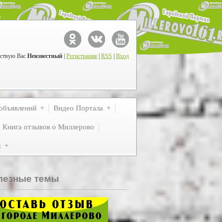
ствую Вас
Неизвестный
|
Регистрация
|
RSS
|
Вход
объявлений
Видео Портала
Книга отзывов о Миллерово
м
лезные темы