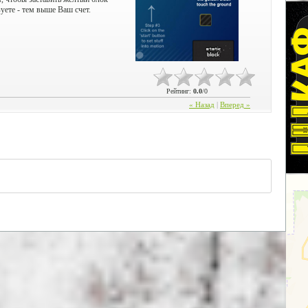
уете - тем выше Ваш счет.
Рейтинг
:
0.0
/
0
« Назад
|
Вперед »