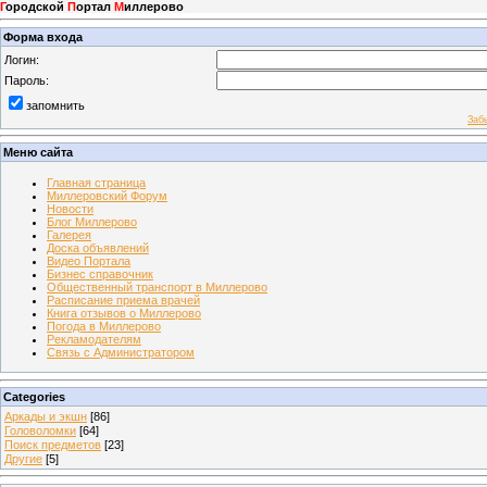
Г
ородской
П
ортал
М
иллерово
Форма входа
Логин:
Пароль:
запомнить
Заб
Меню сайта
Главная страница
Миллеровский Форум
Новости
Блог Миллерово
Галерея
Доска объявлений
Видео Портала
Бизнес справочник
Общественный транспорт в Миллерово
Расписание приема врачей
Книга отзывов о Миллерово
Погода в Миллерово
Рекламодателям
Связь с Администратором
Categories
Аркады и экшн
[86]
Головоломки
[64]
Поиск предметов
[23]
Другие
[5]