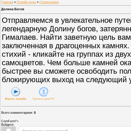
Главная
»
Онлайн игры
»
Головоломки
Долина Богов
Отправляемся в увлекательное путе
легендарную Долину богов, затерян
Гималаев. Найти заветную цель вам
заключенная в драгоценных камнях.
стихий - кликайте на группах из дв
самоцветов. Чем больше камней окаж
быстрее вы сможете освободить пол
блокирующих выход на следующий 
Играть онлайн
Скачать для
PC
Всего комментариев
:
0
ComForm">
Войдите: