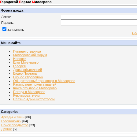
Г
ородской
П
ортал
М
иллерово
Форма входа
Логин:
Пароль:
запомнить
Заб
Меню сайта
Главная страница
Миллеровский Форум
Новости
Блог Миллерово
Галерея
Доска объявлений
Видео Портала
Бизнес справочник
Общественный транспорт в Миллерово
Расписание приема врачей
Книга отзывов о Миллерово
Погода в Миллерово
Рекламодателям
Связь с Администратором
Categories
Аркады и экшн
[86]
Головоломки
[64]
Поиск предметов
[23]
Другие
[5]