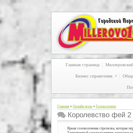
Главная страница
Миллеровски
Бизнес справочник
Обще
По
Главная
»
Онлайн игры
»
Головоломки
Королевство фей 2
Яркая головоломная стрелялка, которая пер
Таинственный злоумышленник разрушил гор