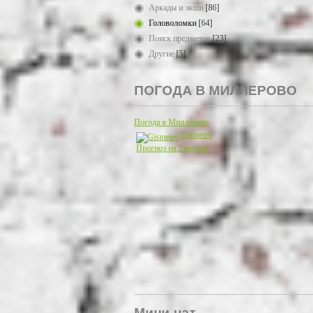
Аркады и экшн
[86]
Головоломки
[64]
Поиск предметов
[23]
Другие
[5]
ПОГОДА В МИЛЛЕРОВО
Погода в Миллерово
Gismeteo
Прогноз на 2 недели
Мини-чат