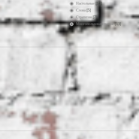
Настольные
[14]
Слова
[5]
Стратегии
[7]
Многопользовательские
[13]