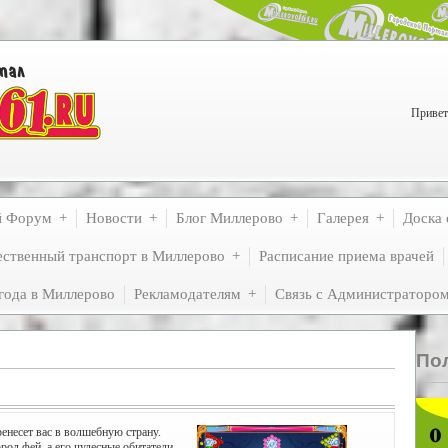
Привет
й Форум
Новости
Блог Миллерово
Галерея
Доска 
ственный транспорт в Миллерово
Расписание приема врачей
года в Миллерово
Рекламодателям
Связь с Администраторо
По
енесет вас в волшебную страну.
од фей, а его чудесные обитатели