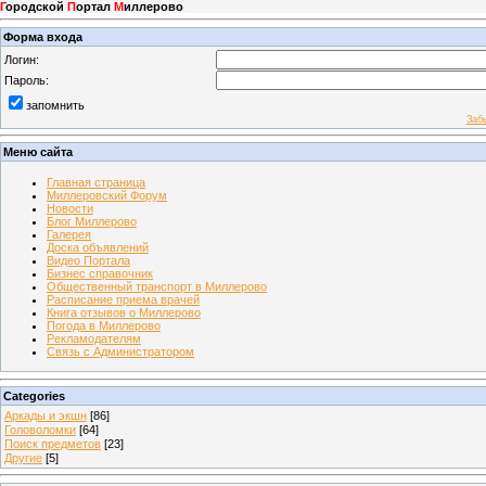
Г
ородской
П
ортал
М
иллерово
Форма входа
Логин:
Пароль:
запомнить
Заб
Меню сайта
Главная страница
Миллеровский Форум
Новости
Блог Миллерово
Галерея
Доска объявлений
Видео Портала
Бизнес справочник
Общественный транспорт в Миллерово
Расписание приема врачей
Книга отзывов о Миллерово
Погода в Миллерово
Рекламодателям
Связь с Администратором
Categories
Аркады и экшн
[86]
Головоломки
[64]
Поиск предметов
[23]
Другие
[5]