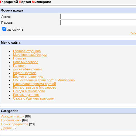
Г
ородской
П
ортал
М
иллерово
Форма входа
Логин:
Пароль:
запомнить
Заб
Меню сайта
Главная страница
Миллеровский Форум
Новости
Блог Миллерово
Галерея
Доска объявлений
Видео Портала
Бизнес справочник
Общественный транспорт в Миллерово
Расписание приема врачей
Книга отзывов о Миллерово
Погода в Миллерово
Рекламодателям
Связь с Администратором
Categories
Аркады и экшн
[86]
Головоломки
[64]
Поиск предметов
[23]
Другие
[5]