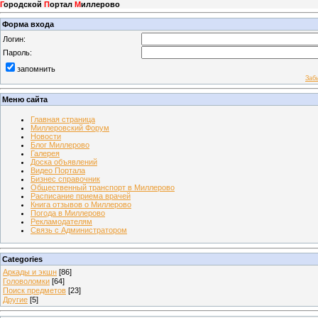
Г
ородской
П
ортал
М
иллерово
Форма входа
Логин:
Пароль:
запомнить
Заб
Меню сайта
Главная страница
Миллеровский Форум
Новости
Блог Миллерово
Галерея
Доска объявлений
Видео Портала
Бизнес справочник
Общественный транспорт в Миллерово
Расписание приема врачей
Книга отзывов о Миллерово
Погода в Миллерово
Рекламодателям
Связь с Администратором
Categories
Аркады и экшн
[86]
Головоломки
[64]
Поиск предметов
[23]
Другие
[5]