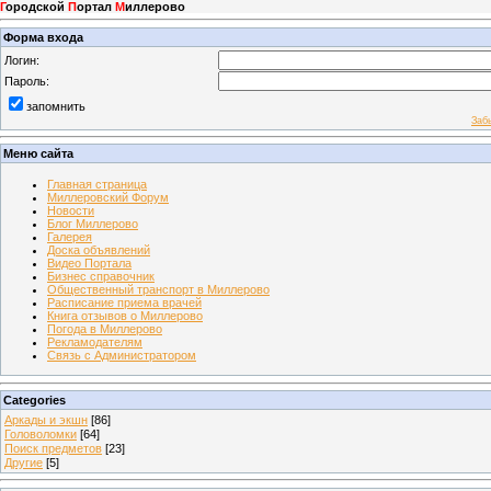
Г
ородской
П
ортал
М
иллерово
Форма входа
Логин:
Пароль:
запомнить
Заб
Меню сайта
Главная страница
Миллеровский Форум
Новости
Блог Миллерово
Галерея
Доска объявлений
Видео Портала
Бизнес справочник
Общественный транспорт в Миллерово
Расписание приема врачей
Книга отзывов о Миллерово
Погода в Миллерово
Рекламодателям
Связь с Администратором
Categories
Аркады и экшн
[86]
Головоломки
[64]
Поиск предметов
[23]
Другие
[5]