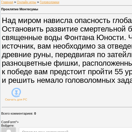
Главная
»
Онлайн игры
»
Головоломки
Проклятие Монтесумы
Над миром нависла опасность глоб
Остановить развитие смертельной б
священные воды Фонтана Юности. Ч
источник, вам необходимо за отвед
древние руны, передвигая по затей
разноцветные фишки, расположенные
к победе вам предстоит пройти 55 
и решить немало головоломных зада
Скачать для
PC
Всего комментариев
:
0
ComForm">
Войдите: