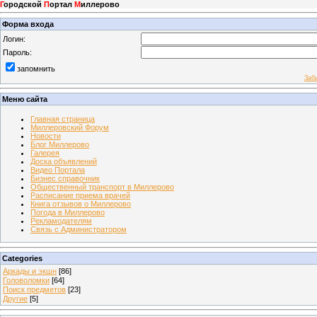
Г
ородской
П
ортал
М
иллерово
Форма входа
Логин:
Пароль:
запомнить
Заб
Меню сайта
Главная страница
Миллеровский Форум
Новости
Блог Миллерово
Галерея
Доска объявлений
Видео Портала
Бизнес справочник
Общественный транспорт в Миллерово
Расписание приема врачей
Книга отзывов о Миллерово
Погода в Миллерово
Рекламодателям
Связь с Администратором
Categories
Аркады и экшн
[86]
Головоломки
[64]
Поиск предметов
[23]
Другие
[5]