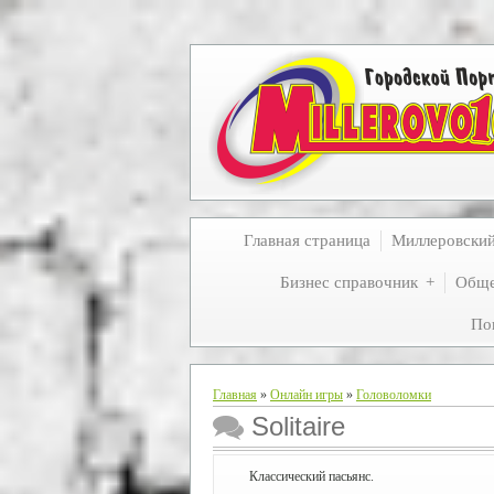
Главная страница
Миллеровски
Бизнес справочник
Обще
По
Главная
»
Онлайн игры
»
Головоломки
Solitaire
Классический пасьянс.