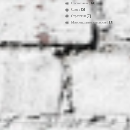
Настольные
[14]
Слова
[5]
Стратегии
[7]
Многопользовательские
[13]