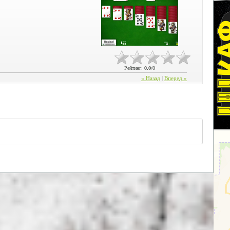
Рейтинг
:
0.0
/
0
« Назад
|
Вперед »