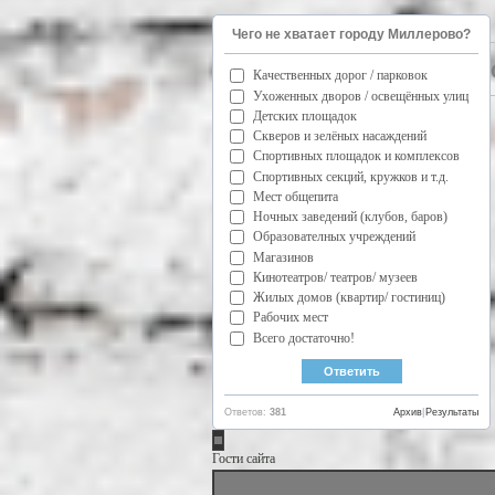
Чего не хватает городу Миллерово?
Качественных дорог / парковок
Ухоженных дворов / освещённых улиц
Детских площадок
Скверов и зелёных насаждений
Спортивных площадок и комплексов
Спортивных секций, кружков и т.д.
Мест общепита
Ночных заведений (клубов, баров)
Образователных учреждений
Магазинов
Кинотеатров/ театров/ музеев
Жилых домов (квартир/ гостиниц)
Рабочих мест
Всего достаточно!
Ответов:
381
Архив
|
Результаты
Гости сайта