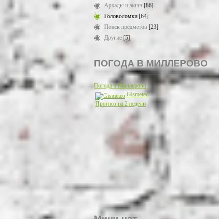
Аркады и экшн
[86]
Головоломки
[64]
Поиск предметов
[23]
Другие
[5]
ПОГОДА В МИЛЛЕРОВО
Погода в Миллерово
Gismeteo
Прогноз на 2 недели
Мини-чат