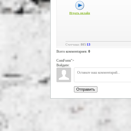
Играть онлайн
Счетчики
:
805
/
13
Всего комментариев
:
0
ComForm">
Войдите:
Отправить