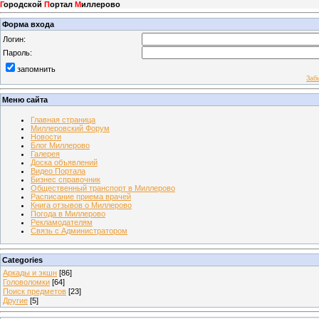
Г
ородской
П
ортал
М
иллерово
Форма входа
Логин:
Пароль:
запомнить
Заб
Меню сайта
Главная страница
Миллеровский Форум
Новости
Блог Миллерово
Галерея
Доска объявлений
Видео Портала
Бизнес справочник
Общественный транспорт в Миллерово
Расписание приема врачей
Книга отзывов о Миллерово
Погода в Миллерово
Рекламодателям
Связь с Администратором
Categories
Аркады и экшн
[86]
Головоломки
[64]
Поиск предметов
[23]
Другие
[5]