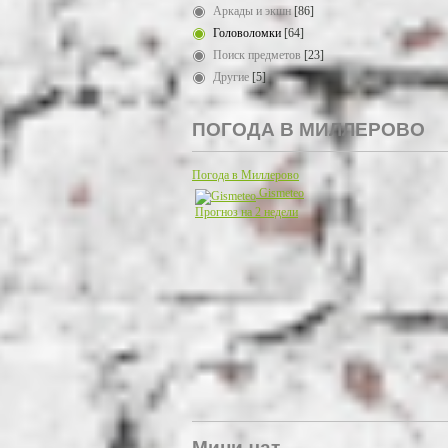
Аркады и экшн
[86]
Головоломки
[64]
Поиск предметов
[23]
Другие
[5]
ПОГОДА В МИЛЛЕРОВО
Погода в Миллерово
Gismeteo
Прогноз на 2 недели
Мини-чат