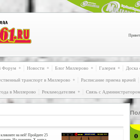
Привет
й Форум
Новости
Блог Миллерово
Галерея
Доска 
ственный транспорт в Миллерово
Расписание приема врачей
года в Миллерово
Рекламодателям
Связь с Администраторо
По
 кликните на ней! Пройдите 25
можете. Но помните, X-метка