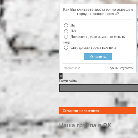
Как Вы считаете достаточно освещен
город в ночное время?
Да.
Нет
Достаточно, если лампочки менять
чаще.
Свет должен гореть всю ночь
Ответов:
262
Архив
|
Результаты
Гости сайта
Сегодняшние посетители:
Наша группа в ВК