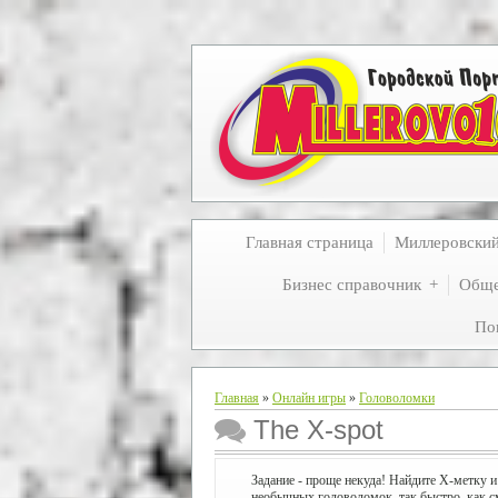
Главная страница
Миллеровски
Бизнес справочник
Обще
По
Главная
»
Онлайн игры
»
Головоломки
The X-spot
Задание - проще некуда! Найдите X-метку и
необычных головоломок, так быстро, как с