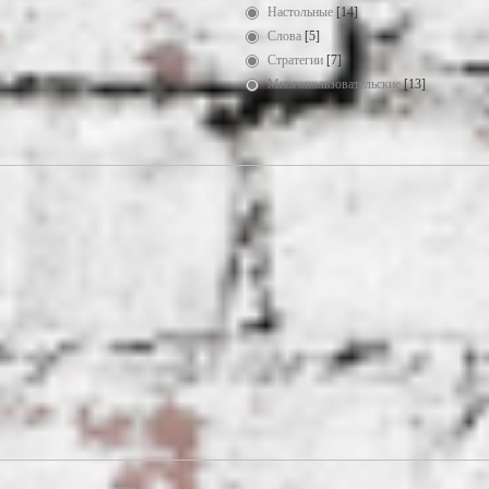
Настольные
[14]
Слова
[5]
Стратегии
[7]
Многопользовательские
[13]