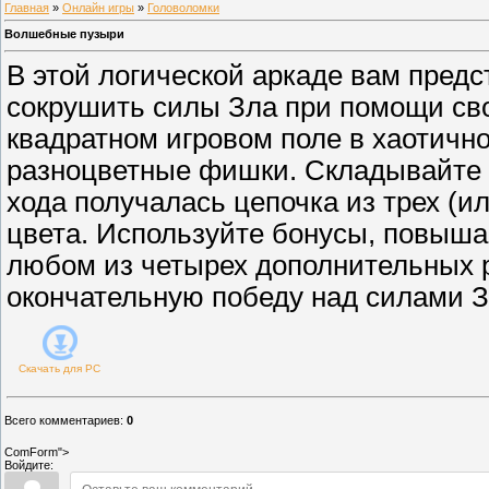
Главная
»
Онлайн игры
»
Головоломки
Волшебные пузыри
В этой логической аркаде вам предс
сокрушить силы Зла при помощи сво
квадратном игровом поле в хаотичн
разноцветные фишки. Складывайте и
хода получалась цепочка из трех (и
цвета. Используйте бонусы, повыша
любом из четырех дополнительных 
окончательную победу над силами З
Скачать для
PC
Всего комментариев
:
0
ComForm">
Войдите: