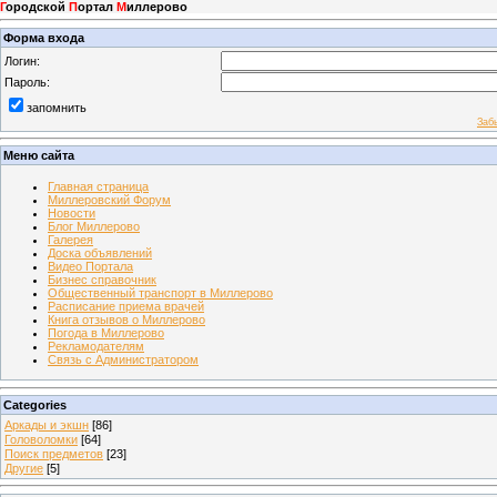
Г
ородской
П
ортал
М
иллерово
Форма входа
Логин:
Пароль:
запомнить
Заб
Меню сайта
Главная страница
Миллеровский Форум
Новости
Блог Миллерово
Галерея
Доска объявлений
Видео Портала
Бизнес справочник
Общественный транспорт в Миллерово
Расписание приема врачей
Книга отзывов о Миллерово
Погода в Миллерово
Рекламодателям
Связь с Администратором
Categories
Аркады и экшн
[86]
Головоломки
[64]
Поиск предметов
[23]
Другие
[5]