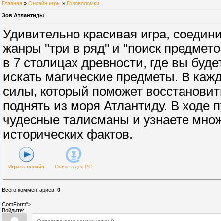
Главная
»
Онлайн игры
»
Головоломки
Зов Атлантиды
Удивительно красивая игра, соедин
жанры "три в ряд" и "поиск предмет
в 7 столицах древности, где вы буд
искать магические предметы. В кажд
силы, который поможет восстановит
поднять из моря Атлантиду. В ходе 
чудесные талисманы и узнаете мно
исторических фактов.
Играть онлайн
Скачать для
PC
Всего комментариев
:
0
ComForm">
Войдите: