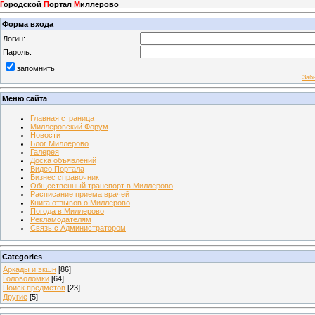
Г
ородской
П
ортал
М
иллерово
Форма входа
Логин:
Пароль:
запомнить
Заб
Меню сайта
Главная страница
Миллеровский Форум
Новости
Блог Миллерово
Галерея
Доска объявлений
Видео Портала
Бизнес справочник
Общественный транспорт в Миллерово
Расписание приема врачей
Книга отзывов о Миллерово
Погода в Миллерово
Рекламодателям
Связь с Администратором
Categories
Аркады и экшн
[86]
Головоломки
[64]
Поиск предметов
[23]
Другие
[5]