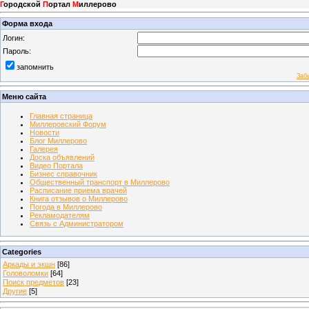
Г
ородской
П
ортал
М
иллерово
Форма входа
Логин:
Пароль:
запомнить
Заб
Меню сайта
Главная страница
Миллеровский Форум
Новости
Блог Миллерово
Галерея
Доска объявлений
Видео Портала
Бизнес справочник
Общественный транспорт в Миллерово
Расписание приема врачей
Книга отзывов о Миллерово
Погода в Миллерово
Рекламодателям
Связь с Администратором
Categories
Аркады и экшн
[86]
Головоломки
[64]
Поиск предметов
[23]
Другие
[5]