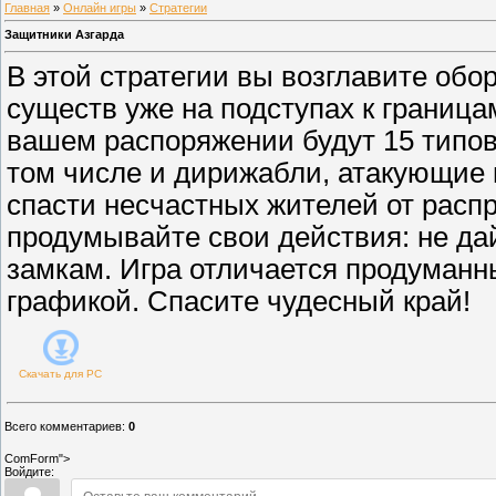
Главная
»
Онлайн игры
»
Стратегии
Защитники Азгарда
В этой стратегии вы возглавите обо
существ уже на подступах к граница
вашем распоряжении будут 15 типов
том числе и дирижабли, атакующие 
спасти несчастных жителей от расп
продумывайте свои действия: не дай
замкам. Игра отличается продуманн
графикой. Спасите чудесный край!
Скачать для
PC
Всего комментариев
:
0
ComForm">
Войдите: