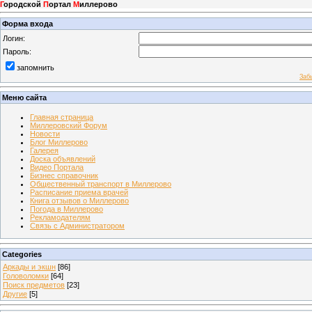
Г
ородской
П
ортал
М
иллерово
Форма входа
Логин:
Пароль:
запомнить
Заб
Меню сайта
Главная страница
Миллеровский Форум
Новости
Блог Миллерово
Галерея
Доска объявлений
Видео Портала
Бизнес справочник
Общественный транспорт в Миллерово
Расписание приема врачей
Книга отзывов о Миллерово
Погода в Миллерово
Рекламодателям
Связь с Администратором
Categories
Аркады и экшн
[86]
Головоломки
[64]
Поиск предметов
[23]
Другие
[5]