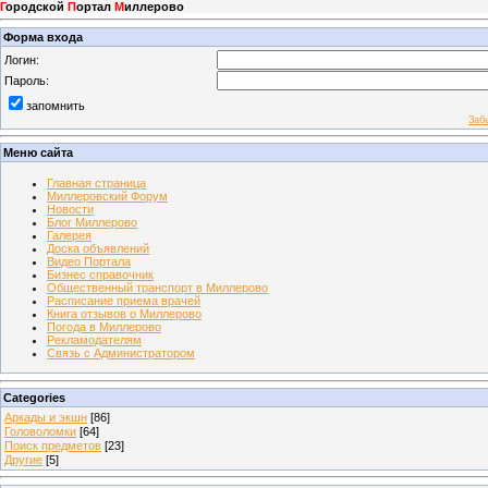
Г
ородской
П
ортал
М
иллерово
Форма входа
Логин:
Пароль:
запомнить
Заб
Меню сайта
Главная страница
Миллеровский Форум
Новости
Блог Миллерово
Галерея
Доска объявлений
Видео Портала
Бизнес справочник
Общественный транспорт в Миллерово
Расписание приема врачей
Книга отзывов о Миллерово
Погода в Миллерово
Рекламодателям
Связь с Администратором
Categories
Аркады и экшн
[86]
Головоломки
[64]
Поиск предметов
[23]
Другие
[5]