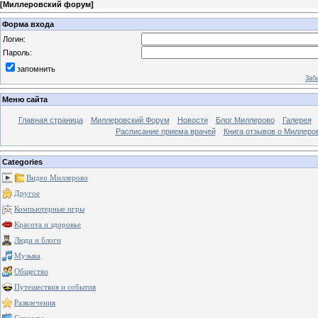
[
Миллеровский форум
]
Форма входа
Логин:
Пароль:
запомнить
Заб
Меню сайта
Главная страница
Миллеровский Форум
Новости
Блог Миллерово
Галерея
Расписание приема врачей
Книга отзывов о Миллеро
Categories
Видео Миллерово
Другое
Компьютерные игры
Красота и здоровье
Люди и блоги
Музыка
Общество
Путешествия и события
Развлечения