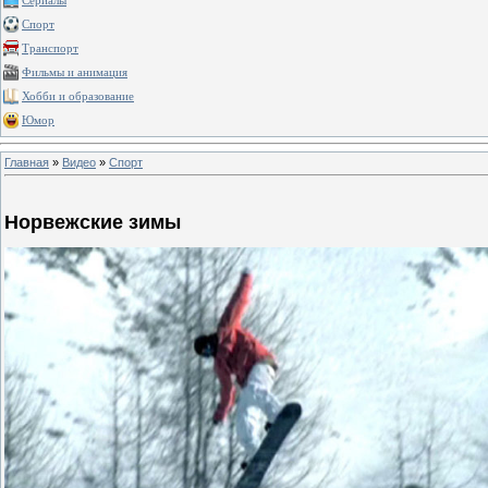
Сериалы
Спорт
Транспорт
Фильмы и анимация
Хобби и образование
Юмор
Главная
»
Видео
»
Спорт
Норвежские зимы