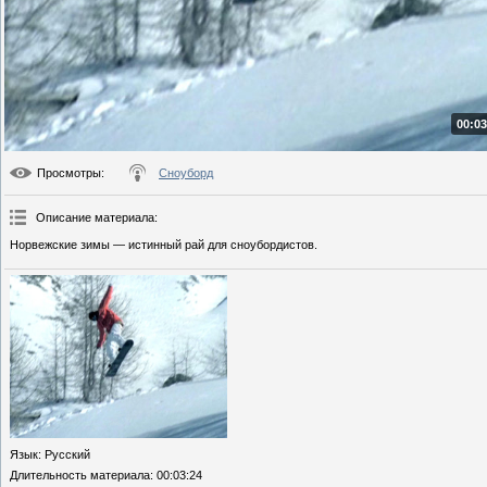
00:03
Просмотры
:
Сноуборд
Описание материала
:
Норвежские зимы — истинный рай для сноубордистов.
Язык
: Русский
Длительность материала
: 00:03:24