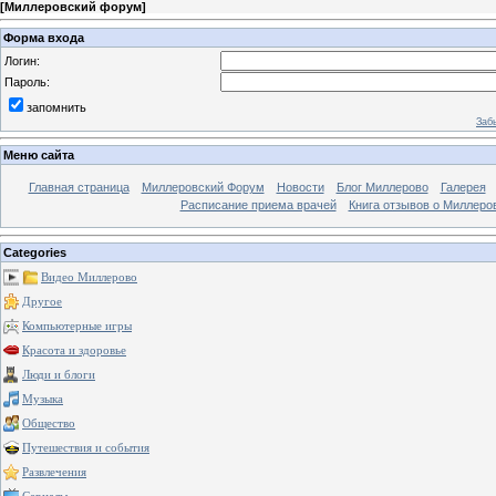
[
Миллеровский форум
]
Форма входа
Логин:
Пароль:
запомнить
Заб
Меню сайта
Главная страница
Миллеровский Форум
Новости
Блог Миллерово
Галерея
Расписание приема врачей
Книга отзывов о Миллеро
Categories
Видео Миллерово
Другое
Компьютерные игры
Красота и здоровье
Люди и блоги
Музыка
Общество
Путешествия и события
Развлечения