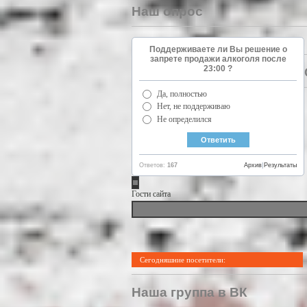
Наш опрос
Поддерживаете ли Вы решение о
запрете продажи алкоголя после
23:00 ?
Да, полностью
Нет, не поддерживаю
Не определился
Ответов:
167
Архив
|
Результаты
Гости сайта
Сегодняшние посетители:
Наша группа в ВК