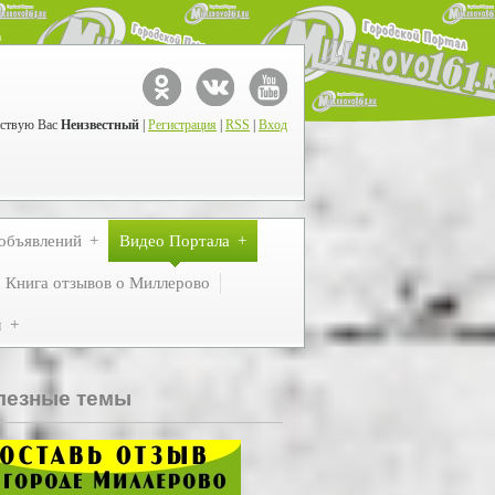
ствую Вас
Неизвестный
|
Регистрация
|
RSS
|
Вход
объявлений
Видео Портала
Книга отзывов о Миллерово
м
лезные темы