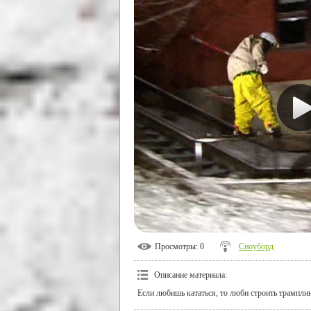
Просмотры
: 0
Сноуборд
Описание материала
:
Если любишь кататься, то люби строить трампли