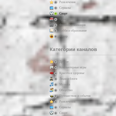
Развлечения
Сериалы
Спорт
Транспорт
Фильмы и анимация
Хобби и образование
Юмор
Категории каналов
Другое
Компьютерные игры
Красота и здоровье
Люди и блоги
Музыка
Общество
Путешествия и события
Развлечения
Сериалы
Спорт