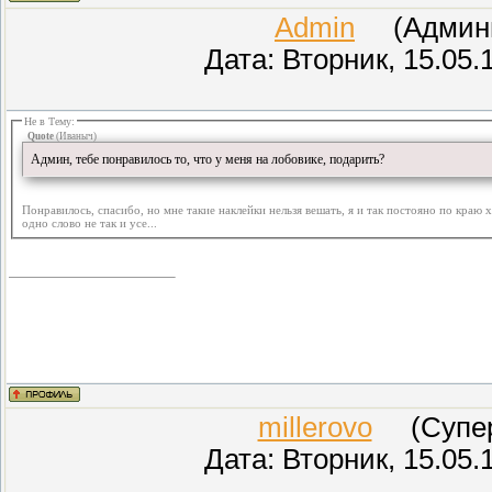
Admin
(Админис
Дата: Вторник, 15.05.
Не в Тему:
Quote
(
Иваныч
)
Админ, тебе понравилось то, что у меня на лобовике, подарить?
Понравилось, спасибо, но мне такие наклейки нельзя вешать, я и так постояно по краю 
одно слово не так и усе...
millerovo
(СуперМ
Дата: Вторник, 15.05.