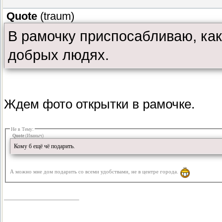
Quote
(
traum
)
В рамочку приспосабливаю, ка
добрых людях.
Ждем фото открытки в рамочке.
Не в Тему:
Quote
(
Иваныч
)
Кому б ещё чё подарить.
А можно мне дом подарить со всеми удобствами, не в центре города.