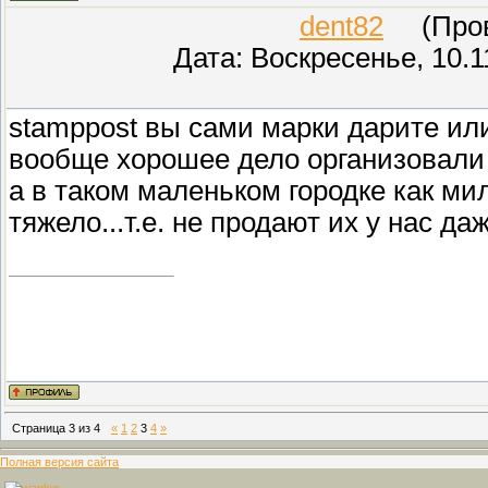
dent82
(Прове
Дата: Воскресенье, 10.1
stamppost вы сами марки дарите или
вообще хорошее дело организовали 
а в таком маленьком городке как ми
тяжело...т.е. не продают их у нас даж
Страница
3
из
4
«
1
2
3
4
»
Полная версия сайта