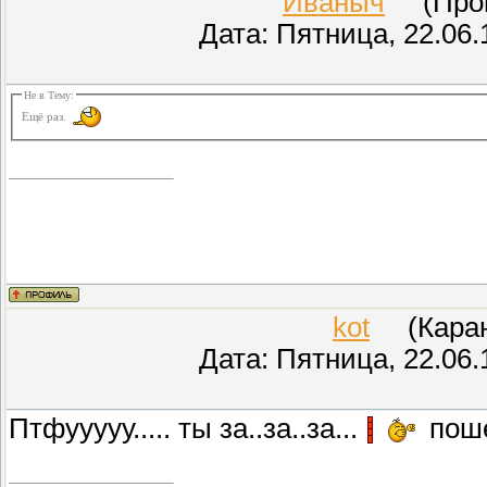
Иваныч
(Прове
Дата: Пятница, 22.06.
Не в Тему:
Ещё раз.
kot
(Карант
Дата: Пятница, 22.06.
Птфууууу..... ты за..за..за...
поше