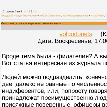
Страница
3
из
4
«
1
2
3
4
»
Городской Форум Миллерово
»
Хобби, Увлечения, Коллекционирование
»
Филателия, 
Филателия, коллекционирование почтовых марок
volgodonets
(Кар
Дата: Воскресенье, 17.0
Вроде тема была - филателия? А вы 
Вот статья интересная из журнала п
Людей можно подразделить, конечно
две, далеко не равные по численнос
индиферентов, или, попросту говоря
принадлежат преимущественно люди
присяжные поверенные, офицеры все