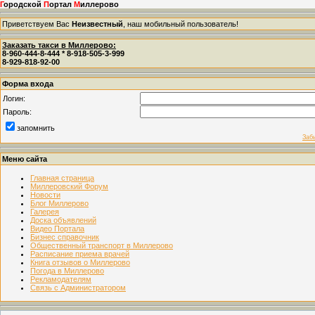
Г
ородской
П
ортал
М
иллерово
Приветствуем Вас
Неизвестный
, наш мобильный пользователь!
Заказать такси в Миллерово:
8-960-444-8-444 * 8-918-505-3-999
8-929-818-92-00
Форма входа
Логин:
Пароль:
запомнить
Заб
Меню сайта
Главная страница
Миллеровский Форум
Новости
Блог Миллерово
Галерея
Доска объявлений
Видео Портала
Бизнес справочник
Общественный транспорт в Миллерово
Расписание приема врачей
Книга отзывов о Миллерово
Погода в Миллерово
Рекламодателям
Связь с Администратором