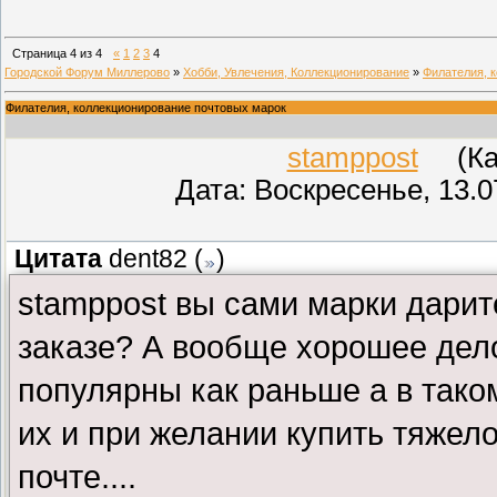
Страница
4
из
4
«
1
2
3
4
Городской Форум Миллерово
»
Хобби, Увлечения, Коллекционирование
»
Филателия, 
Филателия, коллекционирование почтовых марок
stamppost
(Кар
Дата: Воскресенье, 13.0
Цитата
dent82
(
)
stamppost вы сами марки дарит
заказе? А вообще хорошее дело
популярны как раньше а в тако
их и при желании купить тяжело.
почте....