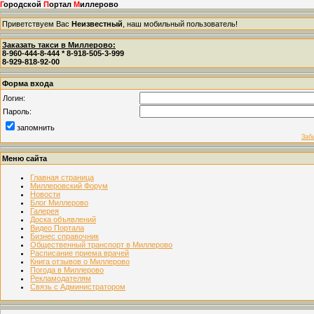
Г
ородской
П
ортал
М
иллерово
Приветствуем Вас
Неизвестный
, наш мобильный пользователь!
Заказать такси в Миллерово:
8-960-444-8-444 * 8-918-505-3-999
8-929-818-92-00
Форма входа
Логин:
Пароль:
запомнить
Заб
Меню сайта
Главная страница
Миллеровский Форум
Новости
Блог Миллерово
Галерея
Доска объявлений
Видео Портала
Бизнес справочник
Общественный транспорт в Миллерово
Расписание приема врачей
Книга отзывов о Миллерово
Погода в Миллерово
Рекламодателям
Связь с Администратором