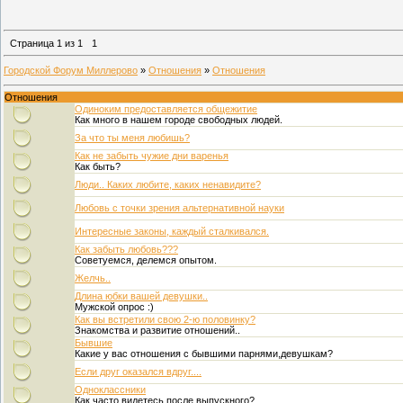
Страница
1
из
1
1
Городской Форум Миллерово
»
Отношения
»
Отношения
Отношения
Одиноким предоставляется общежитие
Как много в нашем городе свободных людей.
За что ты меня любишь?
Как не забыть чужие дни варенья
Как быть?
Люди.. Каких любите, каких ненавидите?
Любовь с точки зрения альтернативной науки
Интересные законы, каждый сталкивался.
Как забыть любовь???
Советуемся, делемся опытом.
Желчь..
Длина юбки вашей девушки..
Мужской опрос :)
Как вы встретили свою 2-ю половинку?
Знакомства и развитие отношений..
Бывшие
Какие у вас отношения с бывшими парнями,девушкам?
Если друг оказался вдруг....
Одноклассники
Как часто видетесь после выпускного?