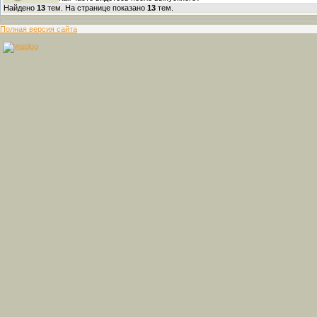
Найдено
13
тем. На странице показано
13
тем.
Полная версия сайта