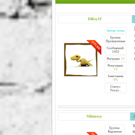
DiKeyJZ
Автор темы
Группа:
Проверенные
Сообщений:
1432
Награды:
11
Репутация:
13
Замечания:
0%
Статус:
Уехал...
SHmusya
Д
Т
Группа:
Карантин
б