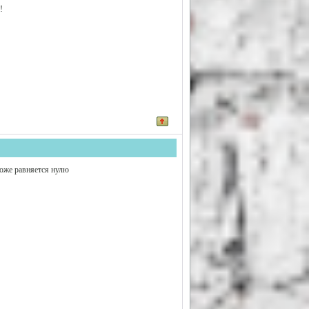
!
тоже равняется нулю