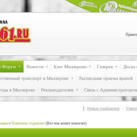
Привет
й Форум
Новости
Блог Миллерово
Галерея
Доска 
ственный транспорт в Миллерово
Расписание приема врачей
года в Миллерово
Рекламодателям
Связь с Администраторо
[
Новые сообщения
·
Участ
вание
»
Помогаем студентам!
(Кто чем может помогает)