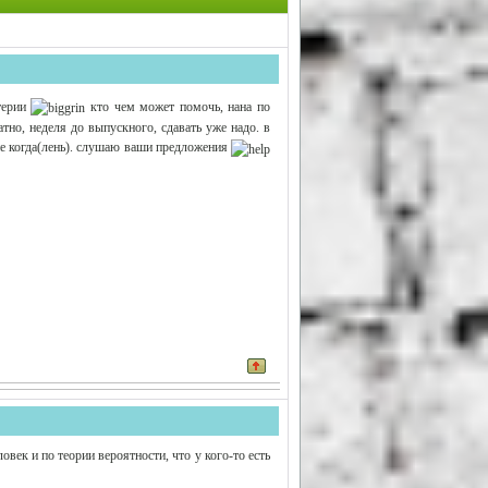
лтерии
кто чем может помочь, нана по
атно, неделя до выпускного, сдавать уже надо. в
 не когда(лень). слушаю ваши предложения
овек и по теории вероятности, что у кого-то есть