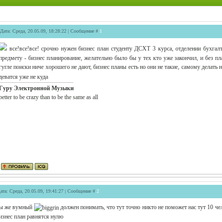
Дата: Среда, 20.05.09, 18:28:22 | Сообщение #
1
все!все!все! срочно нужен бизнес план студенту ДСХТ 3 курса, отделении бухга
предмету - бизнес планирование, желательно было бы у тех кто уже закончил, и без пл
гугле поиски ниче хорошего не дают, бизнес планы есть но они не такие, самому делать
деватся уже не куда
Гуру Электронной Музыки
better to be crazy than to be the same as all
ата: Среда, 20.05.09, 19:41:27 | Сообщение #
2
ы же вумный
должен понимать, что тут точно никто не поможет нас тут 10 чел
изнес план равнятся нулю