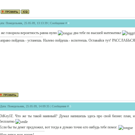
ата: Понедельник, 25.05.09, 13:13:39 | Сообщение #
4
 же говорила вероятность равна нулю
два тебе по высшей математике
аправо пойдешь - устанешь. Налево пойдешь - вспотеешь. Оставайся тут! РАССЛАБЬСЯ
Дата: Понедельник, 25.05.09, 14:09:35 | Сообщение #
5
DiKeyJZ. Что же ты такой наивный? Думал напишешь здесь про свой бизнес план, и
бесплатно
Если бы ты денег предложил, вот тогда я думаю точно кто нибудь тебе помог.
Мои детки-моя жизнь!