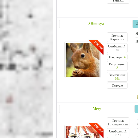
Уехал...
SHmusya
Д
Я
Группа:
Карантин
Н
Сообщений:
25
Награды:
4
Репутация:
3
Замечания:
0%
Статус:
Mery
Группа:
Проверенные
Сообщений:
521