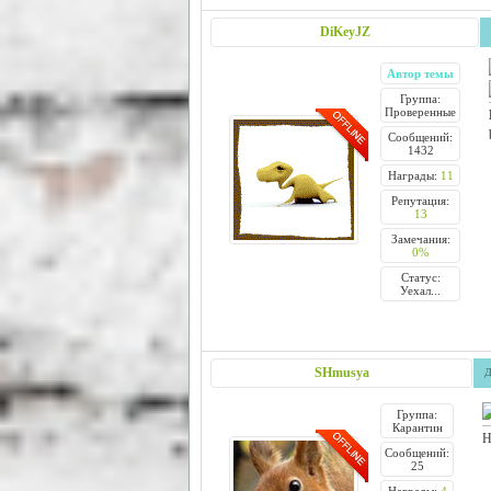
DiKeyJZ
Автор темы
Группа:
Проверенные
Сообщений:
1432
Награды:
11
Репутация:
13
Замечания:
0%
Статус:
Уехал...
SHmusya
Д
Группа:
Карантин
Н
Сообщений:
25