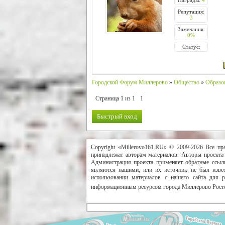
Награды:
4
Репутация:
3
Замечания:
0%
Статус:
Городской Форум Миллерово
»
Общество
»
Образо
Страница
1
из
1
1
Copyright «Millerovo161.RU» © 2009-2026 Все пр
принадлежат авторам материалов. Авторы проекта 
Администрация проекта применяет обратные ссылк
являются нашими, или их источник не был извес
использовании материалов с нашего сайта для 
информационным ресурсом города Миллерово Росто