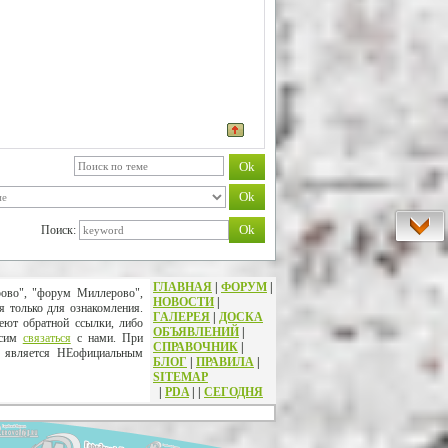
Поиск:
ГЛАВНАЯ
|
ФОРУМ
|
рово", "форум Миллерово",
НОВОСТИ
|
я только для ознакомления.
ГАЛЕРЕЯ
|
ДОСКА
еют обратной ссылки, либо
ОБЪЯВЛЕНИЙ
|
осим
связаться
с нами. При
СПРАВОЧНИК
|
т является НЕофициальным
БЛОГ
|
ПРАВИЛА
|
SITEMAP
|
PDA
|
|
СЕГОДНЯ