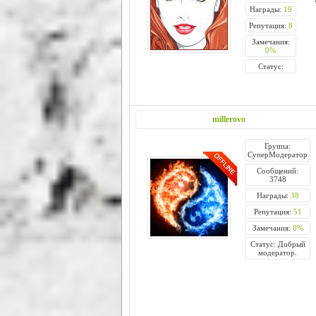
Награды:
19
Репутация:
8
Замечания:
0%
Статус:
millerovo
Группа:
СуперМодератор
Сообщений:
3748
Награды:
38
Репутация:
51
Замечания:
0%
Статус: Добрый
модератор.