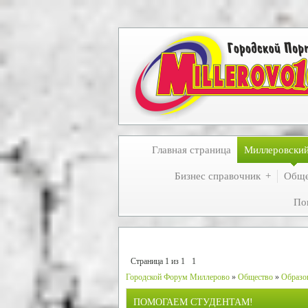
Главная страница
Миллеровски
Бизнес справочник
Обще
По
Страница
1
из
1
1
Городской Форум Миллерово
»
Общество
»
Образо
ПОМОГАЕМ СТУДЕНТАМ!