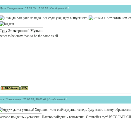
Дата: Понедельник, 25.05.09, 15:56:52 | Сообщение #
7
да лан, уже не надо. все сдал уже, жду выпускного
а я вот готов чем с
Гуру Электронной Музыки
better to be crazy than to be the same as all
ата: Понедельник, 25.05.09, 16:00:42 | Сообщение #
8
да ты умница! Хорошо, что я ещё студент....теперь буду знать к кому обращатьс
аправо пойдешь - устанешь. Налево пойдешь - вспотеешь. Оставайся тут! РАССЛАБЬСЯ