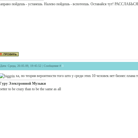
аправо пойдешь - устанешь. Налево пойдешь - вспотеешь. Оставайся тут! РАССЛАБЬСЯ
Дата: Среда, 20.05.09, 19:45:52 | Сообщение #
3
ха, по теории вероятности того што у среди этих 10 человек нет бизнес плана 
Гуру Электронной Музыки
better to be crazy than to be the same as all