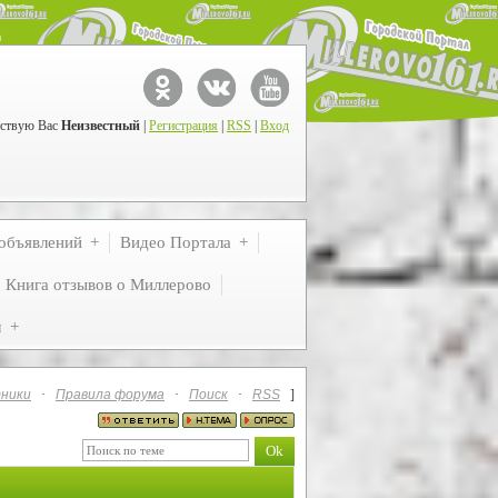
ствую Вас
Неизвестный
|
Регистрация
|
RSS
|
Вход
объявлений
Видео Портала
Книга отзывов о Миллерово
м
ники
·
Правила форума
·
Поиск
·
RSS
]