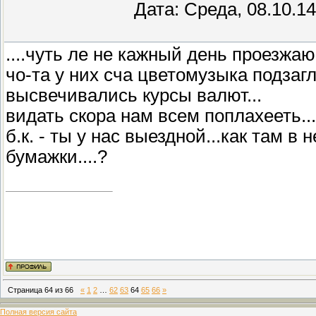
Дата: Среда, 08.10.1
....чуть ле не кажный день проезжаю
чо-та у них сча цветомузыка подзаг
высвечивались курсы валют...
видать скора нам всем поплахееть...
б.к. - ты у нас выездной...как там 
бумажки....?
Страница
64
из
66
«
1
2
…
62
63
64
65
66
»
Полная версия сайта