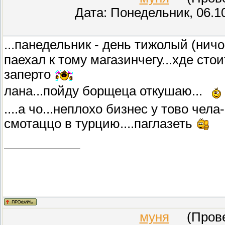
Дата: Понедельник, 06.1
...панедельник - день тижолый (нич
паехал к тому магазинчегу...хде сто
заперто
лана...пойду борщеца откушаю...
....а чо...неплохо бизнес у тово чел
смотаццо в турцию....паглазеть
муня
(Провер