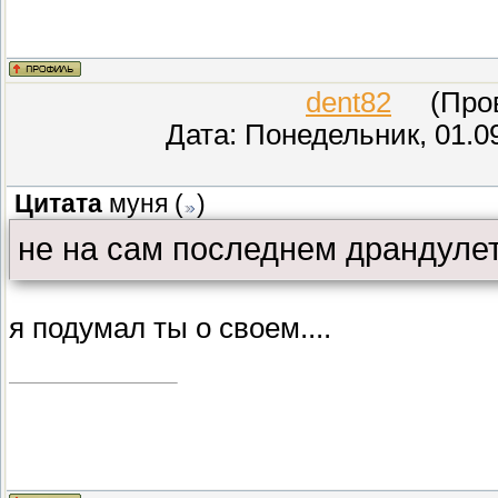
dent82
(Прове
Дата: Понедельник, 01.0
Цитата
муня
(
)
не на сам последнем драндулете
я подумал ты о своем....