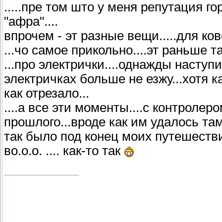
.....пре том што у меня репутация г
"афра"....
впрочем - эт разные вещи.....для ков
...чо самое прикольно....эт раньше т
...про электрички....однажды наступ
электричках больше не езжу...хотя ка
как отрезало...
....а все эти моменты....с контролер
прошлого...вроде как им удалось та
так было под конец моих путешестви
во.о.о. .... как-то так