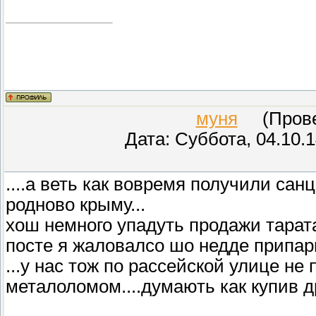
муня
(Провер
Дата: Суббота, 04.10.
....а веть как вовремя получили сан
родново крыму...
хош немного упадуть продажи тарат
посте я жаловалсо шо недде припарк
...у нас тож по рассейской улице н
металоломом....думають как купив д