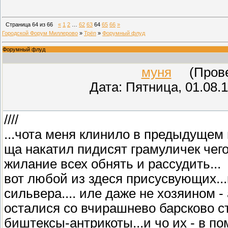
Страница
64
из
66
«
1
2
…
62
63
64
65
66
»
Городской Форум Миллерово
»
Трёп
»
Форумный флуд
Форумный флуд
муня
(Провер
Дата: Пятница, 01.08.
////
...чота меня клинило в предыдущем п
ща накатил пидисят грамуличек чего
жилание всех обнять и рассудить...
вот любой из здеся присусвующих...
сильвера.... иле даже не хозяином - 
осталися со вчирашнево барсково ст
биштексы-антрикоты...и чо их - в по