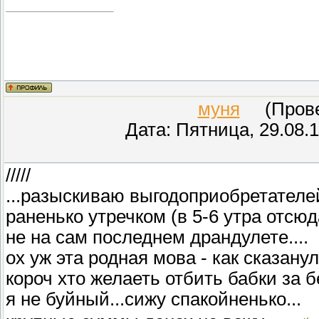
муня
(Провер
Дата: Пятница, 29.08.
/////
...разыскиваю выгодоприобретателе
раненько утречком (в 5-6 утра отсюд
не на сам последнем драндулете....
ох уж эта родная мова - как сказанул.
короч хто желаеть отбить бабки за бе
я не буйный...сижу спакойненько...