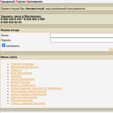
Г
ородской
П
ортал
М
иллерово
Приветствуем Вас
Неизвестный
, наш мобильный пользователь!
Заказать такси в Миллерово:
8-960-444-8-444 * 8-918-505-3-999
8-929-818-92-00
Форма входа
Логин:
Пароль:
запомнить
Заб
Меню сайта
Главная страница
Миллеровский Форум
Новости
Блог Миллерово
Галерея
Доска объявлений
Видео Портала
Бизнес справочник
Общественный транспорт в Миллерово
Расписание приема врачей
Книга отзывов о Миллерово
Погода в Миллерово
Рекламодателям
Связь с Администратором