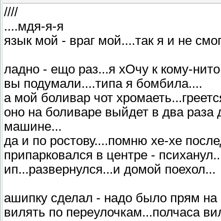
////
....мдя-я-я
язык мой - враг мой....так я и не с
ладно - ещо раз...я хОчу к кому-нит
вы подумали....типа я бомбила....
а мой боливар чот хромаеть...греется
оно на боливаре выйдет в два раза д
машине...
да и по ростову....помню хе-хе посл
припарковался в центре - психанул.
ип...развернулся...и домой поехол...
ашипку сделал - надо было прям на 
вилять по переулочкам...полчаса ви