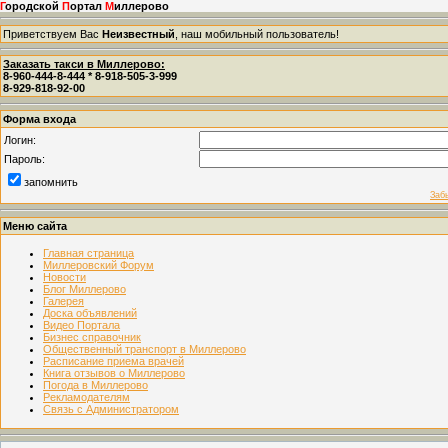
Г
ородской
П
ортал
М
иллерово
Приветствуем Вас
Неизвестный
, наш мобильный пользователь!
Заказать такси в Миллерово:
8-960-444-8-444 * 8-918-505-3-999
8-929-818-92-00
Форма входа
Логин:
Пароль:
запомнить
Заб
Меню сайта
Главная страница
Миллеровский Форум
Новости
Блог Миллерово
Галерея
Доска объявлений
Видео Портала
Бизнес справочник
Общественный транспорт в Миллерово
Расписание приема врачей
Книга отзывов о Миллерово
Погода в Миллерово
Рекламодателям
Связь с Администратором