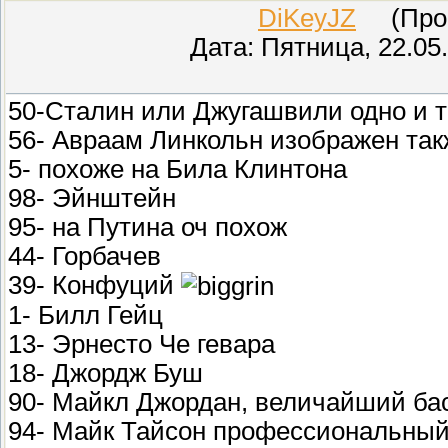
DiKeyJZ
(Прове
Дата: Пятница, 22.05
50-Сталин или Джугашвили одно и 
56- Авраам Линкольн изображен так
5- похоже на Била Клинтона
98- Эйнштейн
95- на Путина оч похож
44- Горбачев
39- Конфуций
1- Билл Гейц
13- Эрнесто Че гевара
18- Джордж Буш
90- Майкл Джордан, величайший ба
94- Майк Тайсон профессиональный