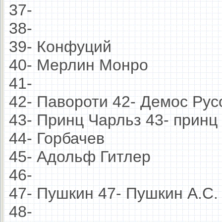
37-
38-
39- Конфуций
40- Мерлин Монро
41-
42- Павороти 42- Демос Ру
43- Принц Чарльз 43- прин
44- Горбачев
45- Адольф Гитлер
46-
47- Пушкин 47- Пушкин А.С
48-