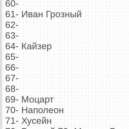
60-
61- Иван Грозный
62-
63-
64- Кайзер
65-
66-
67-
68-
69- Моцарт
70- Наполеон
71- Хусейн