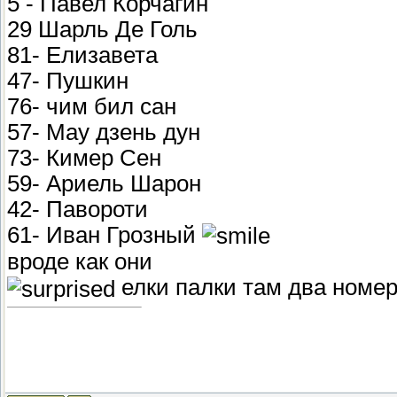
5 - Павел Корчагин
29 Шарль Де Голь
81- Елизавета
47- Пушкин
76- чим бил сан
57- Мау дзень дун
73- Кимер Сен
59- Ариель Шарон
42- Павороти
61- Иван Грозный
вроде как они
елки палки там два номер