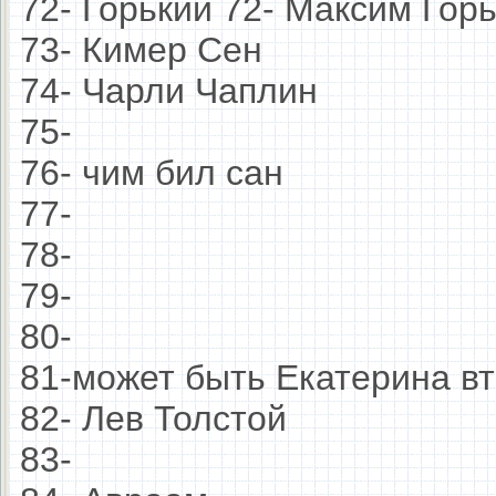
72- Горький 72- Максим Го
73- Кимер Сен
74- Чарли Чаплин
75-
76- чим бил сан
77-
78-
79-
80-
81-может быть Екатерина в
82- Лев Толстой
83-