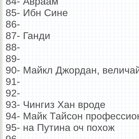
84- Авраам
85- Ибн Сине
86-
87- Ганди
88-
89-
90- Майкл Джордан, велич
91-
92-
93- Чингиз Хан вроде
94- Майк Тайсон профессио
95- на Путина оч похож