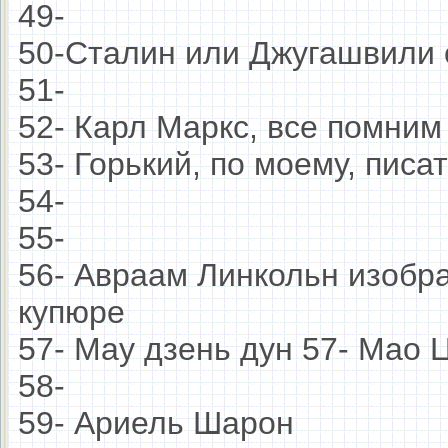
49-
50-Сталин или Джугашвили
51-
52- Карл Маркс, все помним
53- Горький, по моему, пис
54-
55-
56- Авраам Линкольн изобр
купюре
57- Мау дзень дун 57- Мао
58-
59- Ариель Шарон