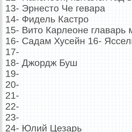
13- Эрнесто Че гевара
14- Фидель Кастро
15- Вито Карлеоне главар
16- Садам Хусейн 16- Ясс
17-
18- Джордж Буш
19-
20-
21-
22-
23-
24- Юлий Цезарь