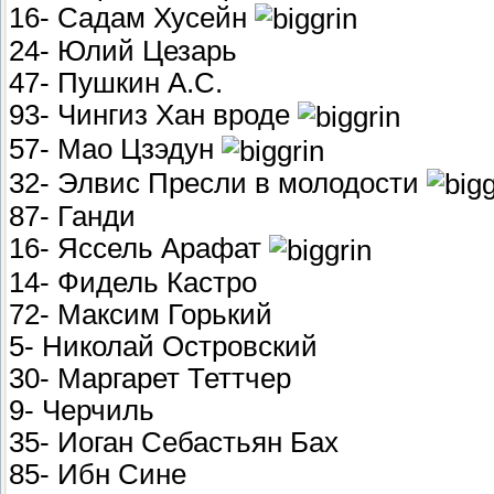
16- Садам Хусейн
24- Юлий Цезарь
47- Пушкин А.С.
93- Чингиз Хан вроде
57- Мао Цзэдун
32- Элвис Пресли в молодости
87- Ганди
16- Яссель Арафат
14- Фидель Кастро
72- Максим Горький
5- Николай Островский
30- Маргарет Теттчер
9- Черчиль
35- Иоган Себастьян Бах
85- Ибн Сине