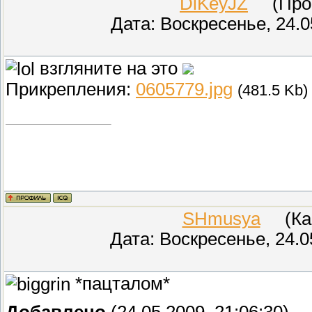
DiKeyJZ
(Прове
Дата: Воскресенье, 24.0
взгляните на это
Прикрепления:
0605779.jpg
(481.5 Kb)
SHmusya
(Кар
Дата: Воскресенье, 24.0
*пацталом*
Добавлено
(24.05.2009, 21:06:30)