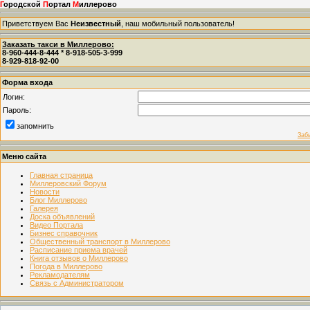
Г
ородской
П
ортал
М
иллерово
Приветствуем Вас
Неизвестный
, наш мобильный пользователь!
Заказать такси в Миллерово:
8-960-444-8-444 * 8-918-505-3-999
8-929-818-92-00
Форма входа
Логин:
Пароль:
запомнить
Заб
Меню сайта
Главная страница
Миллеровский Форум
Новости
Блог Миллерово
Галерея
Доска объявлений
Видео Портала
Бизнес справочник
Общественный транспорт в Миллерово
Расписание приема врачей
Книга отзывов о Миллерово
Погода в Миллерово
Рекламодателям
Связь с Администратором