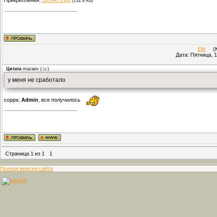
(132.8 Kb)
Elis
(Ка
Дата: Пятница, 1
Цитата
mazaev
(
)
у меня не сработало
сорри,
Admin
, все получилось
Страница
1
из
1
1
Полная версия сайта