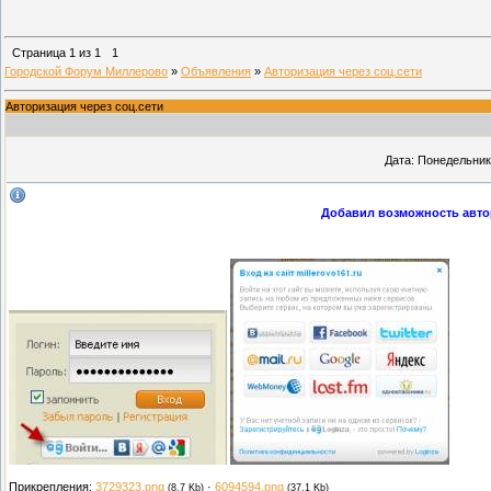
Страница
1
из
1
1
Городской Форум Миллерово
»
Объявления
»
Авторизация через соц.сети
Авторизация через соц.сети
Дата: Понедельник,
Добавил возможность автор
Прикрепления:
3729323.png
·
6094594.png
(8.7 Kb)
(37.1 Kb)