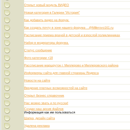
Открыт новый модуль ВИДЕО
Новая категория в Галереи "История"
Как добавить видео на форум.
Как создать почту в зоне нашего форума ...@Millerovo161.ru
Расписание приема врачей в детской и взрослой поликлинниках
Набор в модераторы форума.
Статус сообщение
Фото категории +18
Рассписание маршруток г. Миллерово и Миллеровского района
Информеры сайта для главной страницы Яндекса
Новости на сайте
Введение платных возможностей на сайте
Открыт бизнес справочник
Нас можно звать и по русски!
Создан наш архив файлов
Информация как им пользоваться
Шапка, дизайн сайта
Удалена реклама