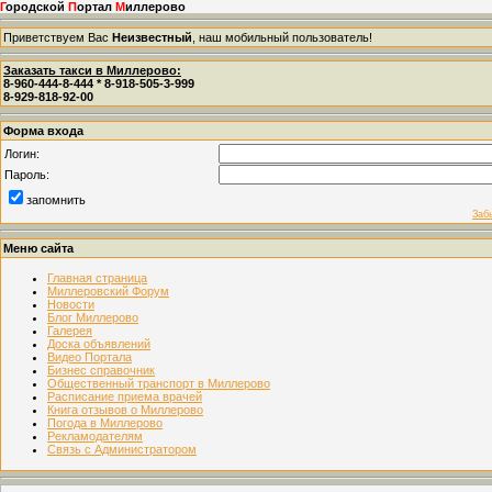
Г
ородской
П
ортал
М
иллерово
Приветствуем Вас
Неизвестный
, наш мобильный пользователь!
Заказать такси в Миллерово:
8-960-444-8-444 * 8-918-505-3-999
8-929-818-92-00
Форма входа
Логин:
Пароль:
запомнить
Заб
Меню сайта
Главная страница
Миллеровский Форум
Новости
Блог Миллерово
Галерея
Доска объявлений
Видео Портала
Бизнес справочник
Общественный транспорт в Миллерово
Расписание приема врачей
Книга отзывов о Миллерово
Погода в Миллерово
Рекламодателям
Связь с Администратором