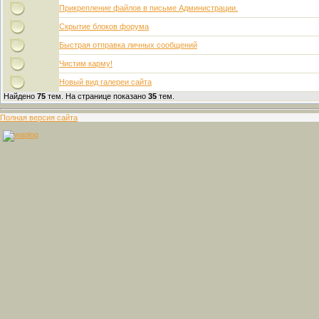
Прикрепление файлов в письме Администрации.
Скрытие блоков форума
Быстрая отправка личных сообщений
Чистим карму!
Новый вид галереи сайта
Найдено
75
тем. На странице показано
35
тем.
Полная версия сайта