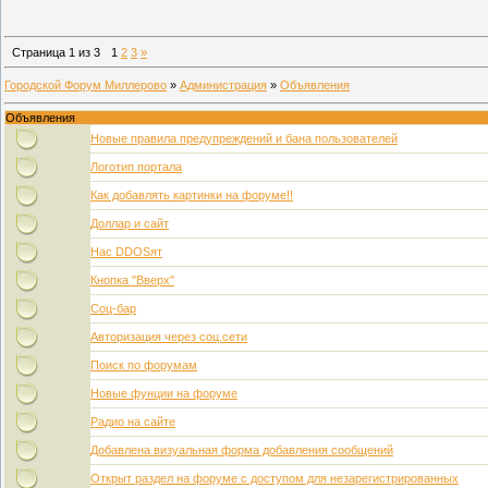
Страница
1
из
3
1
2
3
»
Городской Форум Миллерово
»
Администрация
»
Объявления
Объявления
Новые правила предупреждений и бана пользователей
Логотип портала
Как добавлять картинки на форуме!!
Доллар и сайт
Нас DDOSят
Кнопка "Вверх"
Соц-бар
Авторизация через соц.сети
Поиск по форумам
Новые фунции на форуме
Радио на сайте
Добавлена визуальная форма добавления сообщений
Открыт раздел на форуме с доступом для незарегистрированных