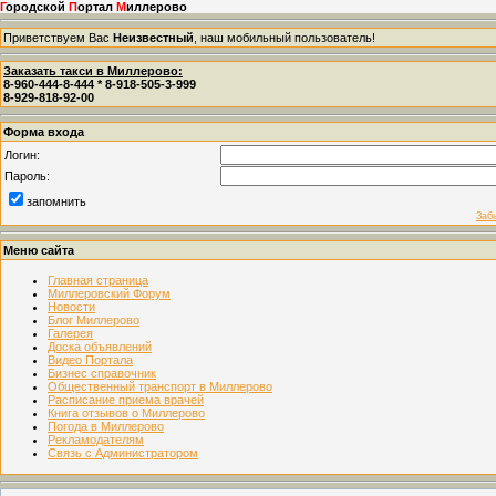
Г
ородской
П
ортал
М
иллерово
Приветствуем Вас
Неизвестный
, наш мобильный пользователь!
Заказать такси в Миллерово:
8-960-444-8-444 * 8-918-505-3-999
8-929-818-92-00
Форма входа
Логин:
Пароль:
запомнить
Заб
Меню сайта
Главная страница
Миллеровский Форум
Новости
Блог Миллерово
Галерея
Доска объявлений
Видео Портала
Бизнес справочник
Общественный транспорт в Миллерово
Расписание приема врачей
Книга отзывов о Миллерово
Погода в Миллерово
Рекламодателям
Связь с Администратором