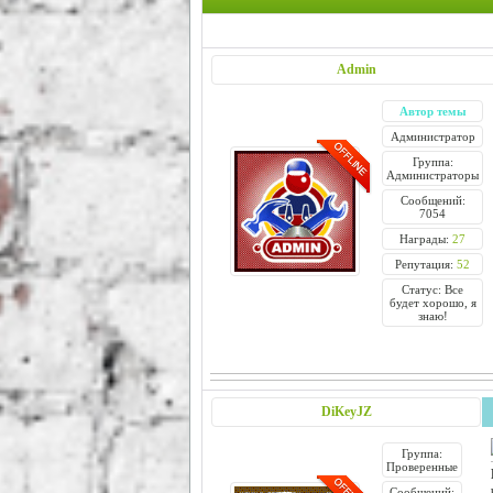
Admin
Автор темы
Администратор
Группа:
Администраторы
Сообщений:
7054
Награды:
27
Репутация:
52
Статус: Все
будет хорошо, я
знаю!
DiKeyJZ
Группа:
Проверенные
Сообщений: