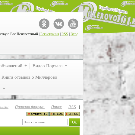
ствую Вас
Неизвестный
|
Регистрация
|
RSS
|
Вход
объявлений
Видео Портала
Книга отзывов о Миллерово
м
ники
·
Правила форума
·
Поиск
·
RSS
]