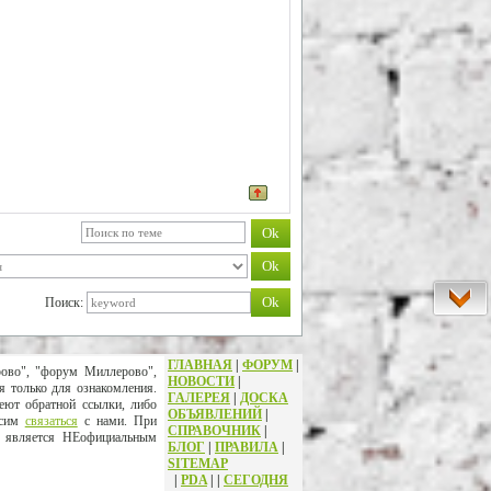
Поиск:
ГЛАВНАЯ
|
ФОРУМ
|
рово", "форум Миллерово",
НОВОСТИ
|
я только для ознакомления.
ГАЛЕРЕЯ
|
ДОСКА
еют обратной ссылки, либо
ОБЪЯВЛЕНИЙ
|
осим
связаться
с нами. При
СПРАВОЧНИК
|
т является НЕофициальным
БЛОГ
|
ПРАВИЛА
|
SITEMAP
|
PDA
|
|
СЕГОДНЯ