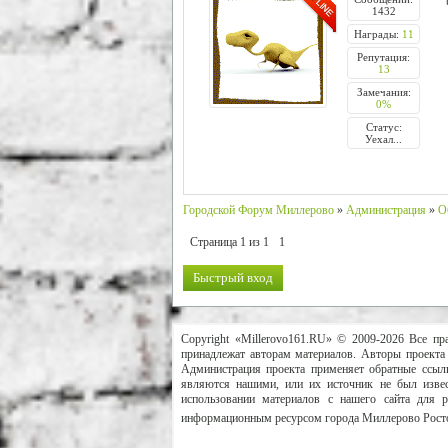
1432
Награды:
11
Репутация:
13
Замечания:
0%
Статус:
Уехал...
Городской Форум Миллерово
»
Администрация
»
О
Страница
1
из
1
1
Copyright «Millerovo161.RU» © 2009-2026 Все пр
принадлежат авторам материалов. Авторы проекта 
Администрация проекта применяет обратные ссылк
являются нашими, или их источник не был извес
использовании материалов с нашего сайта для 
информационным ресурсом города Миллерово Росто