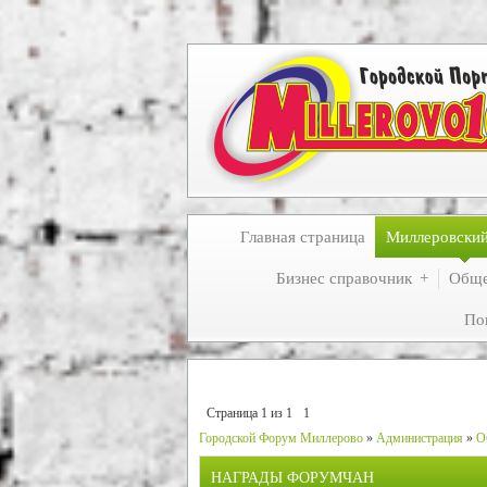
Главная страница
Миллеровски
Бизнес справочник
Обще
По
Страница
1
из
1
1
Городской Форум Миллерово
»
Администрация
»
О
НАГРАДЫ ФОРУМЧАН