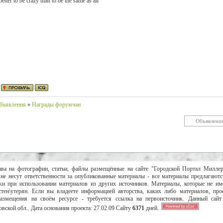
better to be crazy than to be the same as all
бъявления
»
Награды форумчан
ава на фотографии, статьи, файлы размещённые на сайте "Городской Портал Милле
не несут ответственности за опубликованные материалы - все материалы предлагаютс
и при использовании материалов из других источников. Материалы, которые не им
тен\утерян. Если вы владеете информацией авторства, каких либо материалов, пр
размещения на своём ресурсе - требуется ссылка на первоисточник. Данный сай
вской обл..
Дата основания проекта:
27.02.09
Сайту
6371
дней.