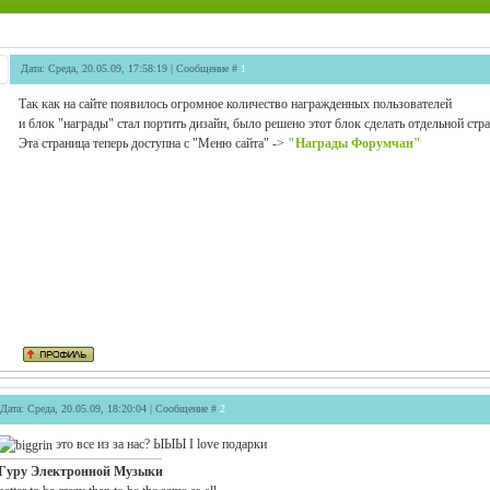
Дата: Среда, 20.05.09, 17:58:19 | Сообщение #
1
Так как на сайте появилось огромное количество награжденных пользователей
и блок "награды" стал портить дизайн, было решено этот блок сделать отдельной стр
Эта страница теперь доступна с "Меню сайта" ->
"Награды Форумчан"
Дата: Среда, 20.05.09, 18:20:04 | Сообщение #
2
это все из за нас? ЫЫЫ I love подарки
Гуру Электронной Музыки