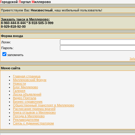
Г
ородской
П
ортал
М
иллерово
Приветствуем Вас
Неизвестный
, наш мобильный пользователь!
Заказать такси в Миллерово:
8-960-444-8-444 * 8-918-505-3-999
8-929-818-92-00
Форма входа
Логин:
Пароль:
запомнить
Заб
Меню сайта
Главная страница
Миллеровский Форум
Новости
Блог Миллерово
Галерея
Доска объявлений
Видео Портала
Бизнес справочник
Общественный транспорт в Миллерово
Расписание приема врачей
Книга отзывов о Миллерово
Погода в Миллерово
Рекламодателям
Связь с Администратором