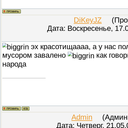
DiKeyJZ
(Прове
Дата: Воскресенье, 17.
эх красотищаааа, а у нас п
мусором завалено
как говор
народа
Admin
(Админис
Дата: Четверг, 21.05