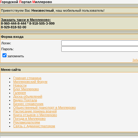
Г
ородской
П
ортал
М
иллерово
Приветствуем Вас
Неизвестный
, наш мобильный пользователь!
Заказать такси в Миллерово:
8-960-444-8-444 * 8-918-505-3-999
8-929-818-92-00
Форма входа
Логин:
Пароль:
запомнить
Заб
Меню сайта
Главная страница
Миллеровский Форум
Новости
Блог Миллерово
Галерея
Доска объявлений
Видео Портала
Бизнес справочник
Общественный транспорт в Миллерово
Расписание приема врачей
Книга отзывов о Миллерово
Погода в Миллерово
Рекламодателям
Связь с Администратором