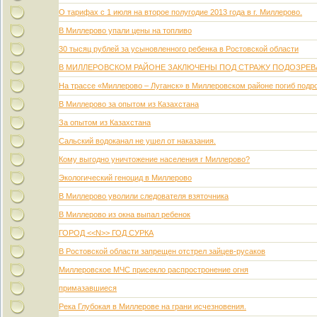
О тарифах с 1 июля на второе полугодие 2013 года в г. Миллерово.
В Миллерово упали цены на топливо
30 тысяц рублей за усыновленного ребенка в Ростовской области
В МИЛЛЕРОВСКОМ РАЙОНЕ ЗАКЛЮЧЕНЫ ПОД СТРАЖУ ПОДОЗРЕВ
На трассе «Миллерово – Луганск» в Миллеровском районе погиб подр
В Миллерово за опытом из Казахстана
За опытом из Казахстана
Сальский водоканал не ушел от наказания.
Кому выгодно уничтожение населения г Миллерово?
Экологический геноцид в Миллерово
В Миллерово уволили следователя взяточника
В Миллерово из окна выпал ребенок
ГОРОД <<N>> ГОД СУРКА
В Ростовской области запрещен отстрел зайцев-русаков
Миллеровское МЧС присекло распростронение огня
примазавшиеся
Река Глубокая в Миллерове на грани исчезновения.