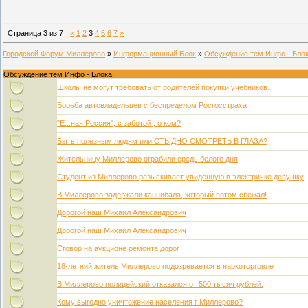
Страница
3
из
7
«
1
2
3
4
5
6
7
»
Городской Форум Миллерово
»
Информационный Блок
»
Обсуждение тем Инфо - Бло
Обсуждение тем Инфо - Блока
Школы не могут требовать от родителей покупки учебников.
Борьба автовладельцев с беспределом Росгосстраха
"Е...ная Россия", с заботой , о ком?
Быть полезным людям или СТЫДНО СМОТРЕТЬ В ГЛАЗА?
Жительницу Миллерово ограбили средь белого дня
Студент из Миллерово разыскивает увиденную в электричке девушку
В Миллерово задержали каннибала, который потом сбежал!
Дорогой наш Михаил Александрович
Дорогой наш Михаил Александрович
Сговор на аукционе ремонта дорог
18-летний житель Миллерово подозревается в наркоторговле
В Миллерово полицейский отказался от 500 тысяч рублей.
Кому выгодно уничтожение населения г Миллерово?