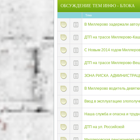
ОБСУЖДЕНИЕ ТЕМ ИНФО - БЛОКА
Тема
В Миллерово задержали автоу
ДТП на трассе Миллерово-Ка
C Новым 2014 годом Миллеро
ДТП на трассе Миллерово-Веше
ЗОНА РИСКА. АДМИНИСТРАЦ
В Миллерово водитель девятки
Ввод в эксплуатацию злополуч
Наша служба и опасна и трудн
ДТП на ул. Российской
Миллеровская пенсионерка ус