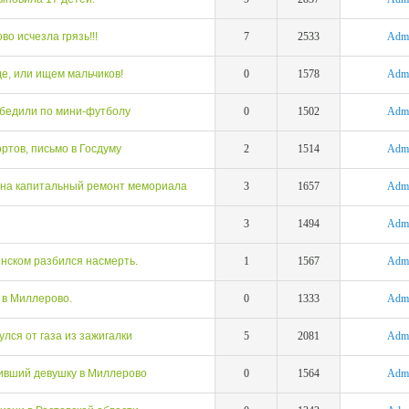
о исчезла грязь!!!
7
2533
Adm
е, или ищем мальчиков!
0
1578
Adm
бедили по мини-футболу
0
1502
Adm
тов, письмо в Госдуму
2
1514
Adm
 на капитальный ремонт мемориала
3
1657
Adm
3
1494
Adm
нском разбился насмерть.
1
1567
Adm
 в Миллерово.
0
1333
Adm
лся от газа из зажигалки
5
2081
Adm
ивший девушку в Миллерово
0
1564
Adm