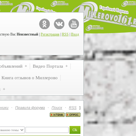
ствую Вас
Неизвестный
|
Регистрация
|
RSS
|
Вход
объявлений
Видео Портала
Книга отзывов о Миллерово
м
ники
·
Правила форума
·
Поиск
·
RSS
]