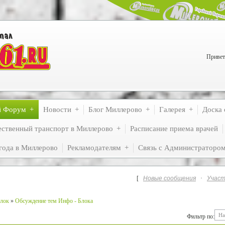
Привет
й Форум
Новости
Блог Миллерово
Галерея
Доска 
ственный транспорт в Миллерово
Расписание приема врачей
года в Миллерово
Рекламодателям
Связь с Администраторо
[
Новые сообщения
·
Участ
лок
»
Обсуждение тем Инфо - Блока
Фильтр по: