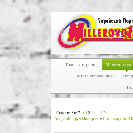
Главная страница
Миллеровски
Бизнес справочник
Обще
По
Страница
2
из
7
«
1
2
3
4
…
6
7
»
Городской Форум Миллерово
»
Информационный Б