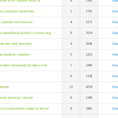
зни в Ростовской области
0
1342
Adm
ась колючая проволока
1
1791
Adm
ь ограбил почтальона
4
2171
Adm
л аварийный выброс сточных вод
6
3119
Adm
емо жесткий приговор
4
2036
Adm
од привела к аварии
5
2312
Adm
ктября производство мяса утки
1
2490
Adm
0
1358
Adm
лерово
12
4519
Adm
преля увеличат пенсии
0
1399
Adm
вести социальную норму на мусор
8
1881
Adm