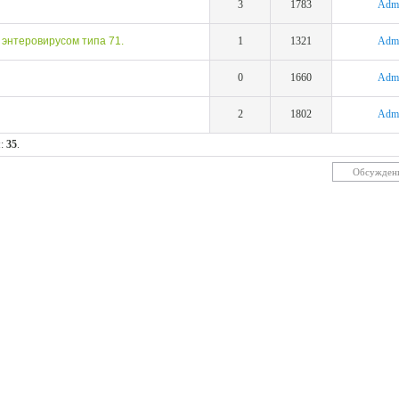
3
1783
Adm
 энтеровирусом типа 71.
1
1321
Adm
0
1660
Adm
2
1802
Adm
м:
35
.