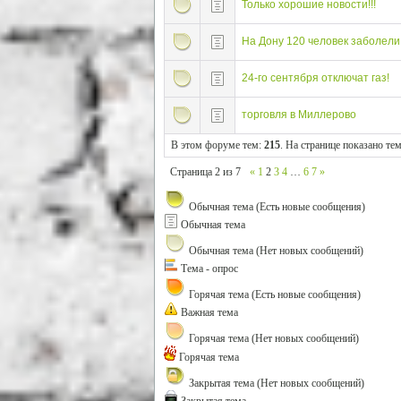
Только хорошие новости!!!
На Дону 120 человек заболели
24-го сентября отключат газ!
торговля в Миллерово
В этом форуме тем:
215
. На странице показано те
Страница
2
из
7
«
1
2
3
4
…
6
7
»
Обычная тема (Есть новые сообщения)
Обычная тема
Обычная тема (Нет новых сообщений)
Тема - опрос
Горячая тема (Есть новые сообщения)
Важная тема
Горячая тема (Нет новых сообщений)
Горячая тема
Закрытая тема (Нет новых сообщений)