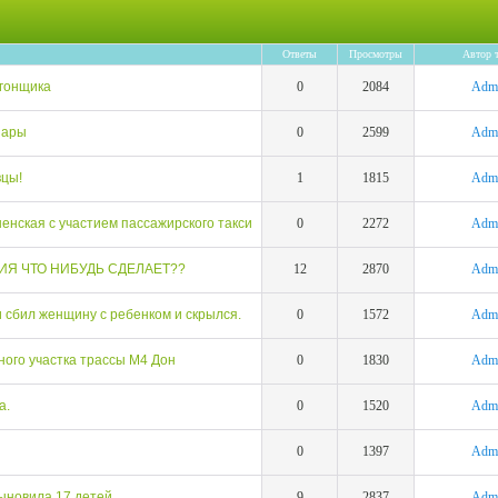
Ответы
Просмотры
Автор 
гонщика
0
2084
Adm
шары
0
2599
Adm
вцы!
1
1815
Adm
нская с участием пассажирского такси
0
2272
Adm
ИЯ ЧТО НИБУДЬ СДЕЛАЕТ??
12
2870
Adm
 сбил женщину с ребенком и скрылся.
0
1572
Adm
ного участка трассы М4 Дон
0
1830
Adm
а.
0
1520
Adm
0
1397
Adm
ыновила 17 детей.
9
2837
Adm