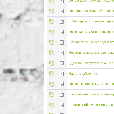
Обнаружена причина плохой жи
На границе с Украиной появил
В Миллерово 20-летний парен
На заводе «Амилко» произоше
Суд Абрау вынес непредсказу
Незаконная врезка в газопров
«Донстар» запускает в конце о
Настольный теннис
Новоселье первых утят в Мил
В Ростовской области с 1-го а
В Ростовской области могут в