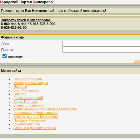
Г
ородской
П
ортал
М
иллерово
Приветствуем Вас
Неизвестный
, наш мобильный пользователь!
Заказать такси в Миллерово:
8-960-444-8-444 * 8-918-505-3-999
8-929-818-92-00
Форма входа
Логин:
Пароль:
запомнить
Заб
Меню сайта
Главная страница
Миллеровский Форум
Новости
Блог Миллерово
Галерея
Доска объявлений
Видео Портала
Бизнес справочник
Общественный транспорт в Миллерово
Расписание приема врачей
Книга отзывов о Миллерово
Погода в Миллерово
Рекламодателям
Связь с Администратором