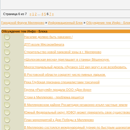
Страница
6
из
7
«
1
2
…
4
5
6
7
»
Городской Форум Миллерово
»
Информационный Блок
»
Обсуждение тем Инфо - Бло
Обсуждение тем Инфо - Блока
Насилие должно быть наказано /
ДТП возле Мясокомбината
Строительство новой парковой зоны в г. Миллерово
«Шолоховская весна» приглашает в станицу Вёшенскую.
Многострадальный дизель «Луганск-122 км» могут и не возобновить.
В Ростовской области сократят число пивных ларьков.
Река Глубокая признана специалистами токсичной
Группа «Разгуляй» продала ООО «Дон-Агро»
Стоки в Миллерово - проблема решится
В Миллеровском районе Росавтодор незаконно изъял частные земли
Южный Федеральный округ (ЮФО) может прекратить свое существов
План мероприятий к Дню Победы в Миллерово
В Миллерово состоялся международный турнир по быстрым шахмата