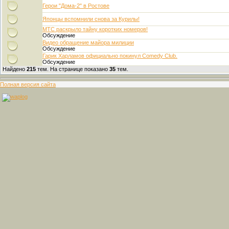
Герои "Дома-2" в Ростове
Японцы вспомнили снова за Курилы!
МТС раскрыло тайну коротких номеров!
Обсуждение
Видео обращение майора милиции
Обсуждение
Гарик Харламов официально покинул Comedy Club.
Обсуждение
Найдено
215
тем. На странице показано
35
тем.
Полная версия сайта