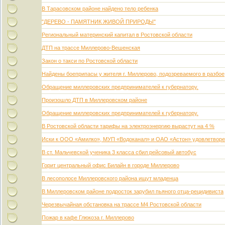
В Тарасовском районе найдено тело ребенка
"ДЕРЕВО - ПАМЯТНИК ЖИВОЙ ПРИРОДЫ"
Региональный материнский капитал в Ростовской области
ДТП на трассе Миллерово-Вешенская
Закон о такси по Ростовской области
Найдены боеприпасы у жителя г. Миллерово, подозреваемого в разбое
Обращение миллеровских предпринимателей к губернатору.
Произошло ДТП в Миллеровском районе
Обращение миллеровских предпринимателей к губернатору.
В Ростовской области тарифы на электроэнергию вырастут на 4 %
Иски к ООО «Амилко», МУП «Водоканал» и ОАО «Астон» удовлетвор
В ст. Мальчевской ученика 3 класса сбил рейсовый автобус
Горит центральный офис Билайн в городе Миллерово
В лесополосе Миллеровского района ищут младенца
В Миллеровском районе подросток зарубил пьяного отца-рецидивиста
Черезвычайная обстановка на трассе М4 Ростовской области
Пожар в кафе Глюкоза г. Миллерово