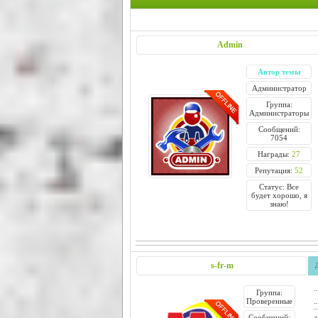
Admin
Автор темы
Администратор
Группа:
Администраторы
Сообщений:
7054
Награды:
27
Репутация:
52
Статус: Все
будет хорошо, я
знаю!
s-fr-m
.
Группа:
.
Проверенные
а
Сообщений: