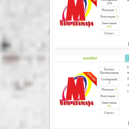
259
Награды:
5
Репутация:
6
Замечания:
0%
Статус:
mataHari
Н
Группа:
н
Проверенные
о
Сообщений:
2
Награды:
0
с
Репутация:
2
Замечания:
0%
Статус: