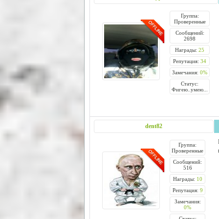
Группа:
Проверенные
Сообщений:
2698
Награды:
25
Репутация:
34
Замечания:
0%
Статус:
Фигею..умею...
dent82
Группа:
Проверенные
Сообщений:
516
Награды:
10
Репутация:
9
Замечания:
0%
Статус: