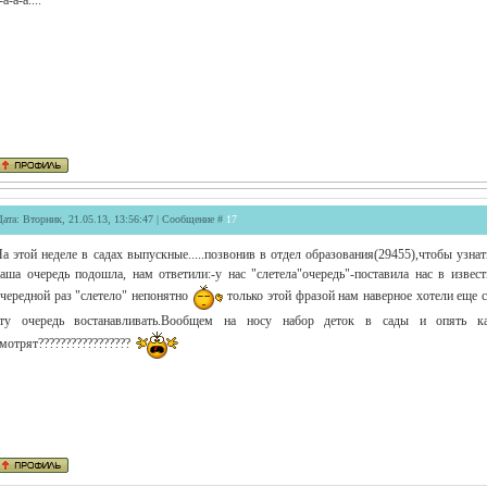
Дата: Вторник, 21.05.13, 13:56:47 | Сообщение #
17
а этой неделе в садах выпускные.....позвонив в отдел образования(29455),чтобы узнат
аша очередь подошла, нам ответили:-у нас "слетела"очередь"-поставила нас в извес
чередной раз "слетело" непонятно
только этой фразой нам наверное хотели еще с
эту очередь востанавливать.Вообщем на носу набор деток в сады и опять каки
мотрят?????????????????