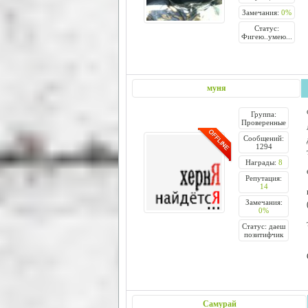
Замечания:
0%
Статус:
Фигею..умею...
муня
Группа:
Проверенные
Сообщений:
1294
Награды:
8
Репутация:
14
Замечания:
0%
Статус: даеш
позитифчик
Самурай