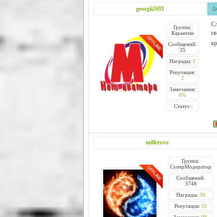
georgii2691
Да
Сл
Группа:
св
Карантин
кр
Сообщений:
35
Награды:
1
Репутация:
2
Замечания:
0%
Статус:
millerovo
Группа:
СуперМодератор
Сообщений:
3748
Награды:
38
Репутация:
51