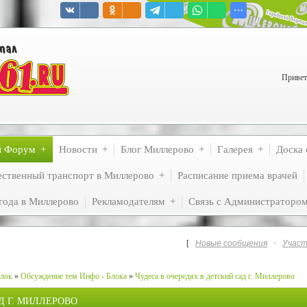
Привет
й Форум
Новости
Блог Миллерово
Галерея
Доска 
ственный транспорт в Миллерово
Расписание приема врачей
года в Миллерово
Рекламодателям
Связь с Администраторо
[
Новые сообщения
·
Участ
лок
»
Обсуждение тем Инфо - Блока
»
Чудеса в очередях в детский сад г. Миллерово
Д Г. МИЛЛЕРОВО