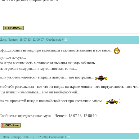
велосипеда колеса порой сдуваются...
Дата: Четверг, 18.07.13, 12:00:07 | Сообщение #
23
офф....тролить не надо про велосепеды вежлевость выканье и все такое...
лутчше по сути...
да и про анонимность в отличие от выканья не надо забывать...
ты играеш в самурая...я в муню...вот как-то так...
если уж очен неймется - вперед в лазертаг....там постреляй...
ктоб тебе растолковал - все что ты видиш на экране моника - это виртуальность....все что 
(ща начнеш - жаловаться... а чо он такой-рассякой...
так ты пролистай назад и почитай свой пост про чаепитие с замом...
)
Сообщение отредактировал
муня
-
Четверг, 18.07.13, 12:06:10
Дата: Четверг, 18.07.13, 13:25:36 | Сообщение #
24