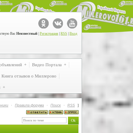
ствую Вас
Неизвестный
|
Регистрация
|
RSS
|
Вход
объявлений
Видео Портала
Книга отзывов о Миллерово
м
ники
·
Правила форума
·
Поиск
·
RSS
]