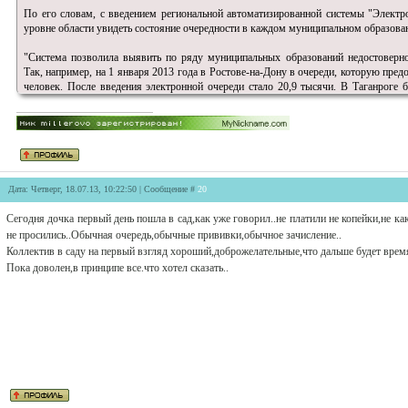
По его словам, с введением региональной автоматизированной системы "Электр
уровне области увидеть состояние очередности в каждом муниципальном образова
"Система позволила выявить по ряду муниципальных образований недостоверно
Так, например, на 1 января 2013 года в Ростове-на-Дону в очереди, которую пре
человек. После введения электронной очереди стало 20,9 тысячи. В Таганроге 
пример Гуськов.
Он добавил, что по прогнозам к концу 2015 года 15 муниципалитетов рискуют не 
откорректируют свои мероприятия. "Такие уточненные прогнозы с использо
необходимо провести в каждом муниципалитете и по результату детального а
Гуськов.
Дата: Четверг, 18.07.13, 10:22:50 | Сообщение #
20
"Дорожные карты необходимо рассматривать ни как инструмент ради докум
планирования действенных мер по достижению поставленных задач", — уточнил за
Сегодня дочка первый день пошла в сад,как уже говорил..не платили не копейки,не к
не просились..Обычная очередь,обычные прививки,обычное зачисление..
Он отметил, что финансирование для решения этого вопроса ведется в полном о
Коллектив в саду на первый взгляд хороший,доброжелательные,что дальше будет время
реконструкцию и капремонт детсадов из федерального бюджета было выделено 
Пока доволен,в принципе все.что хотел сказать..
рублей из областного бюджета на оснащение учреждений.
РИА Новости