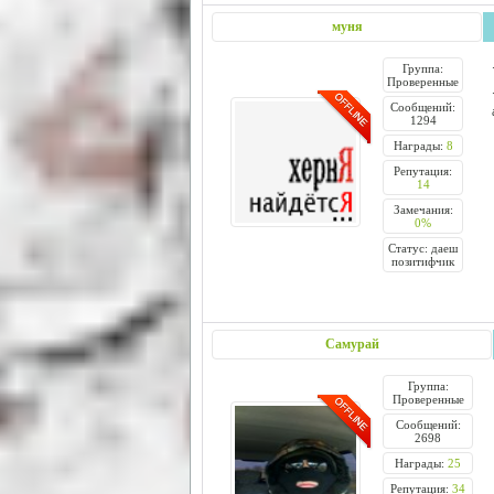
муня
Группа:
Проверенные
Сообщений:
1294
Награды:
8
Репутация:
14
Замечания:
0%
Статус: даеш
позитифчик
Самурай
Группа:
Проверенные
Сообщений:
2698
Награды:
25
Репутация:
34