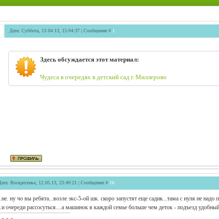
Дата: Суббота, 13.04.13, 15:04:37 | Сообщение #
1
Здесь обсуждается этот материал:
Чудеса в очередях в детский сад г. Миллерово
Дата: Воскресенье, 12.05.13, 23:49:21 | Сообщение #
16
..не. ну чо вы ребята...возле экс-5-ой шк. скоро запустят еще садик...тама с нуля не надо
..и очереди рассосуться....а машинок в каждой семье больше чем деток - подъезд удобный.
-а-а-а....