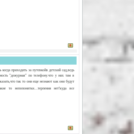
ь когда приходить за путевкойв детский сад,ведь
тность "дежурная" по телефону.что у них там в
казать,что так то они еще незнают как они будут
е то непопонятки....терпения нет!куда все