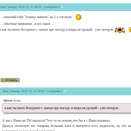
Дата: Четверг, 18.07.13, 11:46:26 | Сообщение #
21
.....поменяй себе "планку памяти" на 2-х гиговую
.....обычные прививки...и все такое....
а как ты мило беседовал с замом про погоду и виды на урожай - уже потерли
Дата: Четверг, 18.07.13, 11:53:02 | Сообщение #
22
Цитата
(
муня
)
а как ты мило беседовал с замом про погоду и виды на урожай - уже потерли
А мы с Вами на ТЫ перешли??что то не помню,что бы я с Вами выпивал..
Далее,я посмотрю вы товарищ большая язва и пытаетесь всех подколоть, ну что же