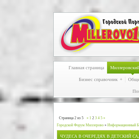
Главная страница
Миллеровски
Бизнес справочник
Обще
По
Страница
2
из
5
«
1
2
3
4
5
»
Городской Форум Миллерово
»
Информационный Б
ЧУДЕСА В ОЧЕРЕДЯХ В ДЕТСКИЙ СА