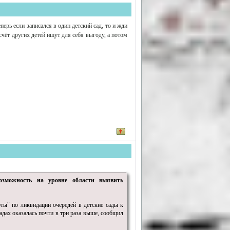
ерь если записался в один детский сад, то и жди
счёт других детей ищут для себя выгоду, а потом
озможность на уровне области выявить
ты" по ликвидации очередей в детские сады к
садах оказалась почти в три раза выше, сообщил