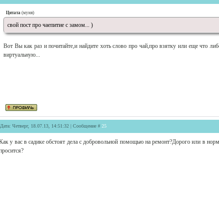
Цитата
(
муня
)
свой пост про чаепитие с замом... )
Вот Вы как раз и почитайте,и найдите хоть слово про чай,про взятку или еще что либ
виртуальную...
Дата: Четверг, 18.07.13, 14:51:32 | Сообщение #
25
Как у вас в садике обстоят дела с добровольной помощью на ремонт?Дорого или в норм
просится?