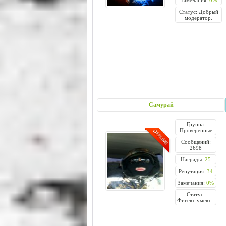
Замечания:
0%
Статус: Добрый
модератор.
Самурай
Группа:
Проверенные
Сообщений:
2698
Награды:
25
Репутация:
34
Замечания:
0%
Статус:
Фигею..умею...