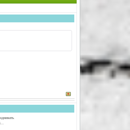
 поднимать.
...