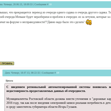
та: Четверг, 20.06.13, 18:09:53 | Сообщение #
18
ышал, что прекращается перевод из очереди одного садика в очередь другого садика. Теп
оей очереди.Меньше будет неразберихи и проблем в очередях из за летунов, которые за 
ичат на форуме о несправедливости!!!Давно надо было это сделать!
Дата: Четверг, 18.07.13, 08:22:32 | Сообщение #
19
Цитата
С введением региональной автоматизированной системы появилась в
недостоверность предоставляемых данных об очередности.
Муниципалитеты Ростовской области должны внести уточнения в "дорожные кар
2016 году, так как после введения электронной записи реальная потребность в дет
в среду заместитель губернатора области Игорь Гуськов.