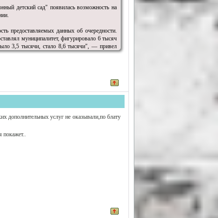
онный детский сад" появилась возможность на
нии.
сть предоставляемых данных об очередности.
доставлял муниципалитет, фигурировало 6 тысяч
было 3,5 тысячи, стало 8,6 тысячи", — привел
справиться с ликвидацией очередности, если не
ванием системы "Электронный детский сад"
нализа принять необходимые меры", — сказал
ента, а как инструмент прогнозирования и
мгубернатора.
аких дополнительных услуг не оказывали,по блату
бъеме. Только в 2013 году на строительство,
 покажет..
1,7 миллиарда рублей, а также 175 миллиона