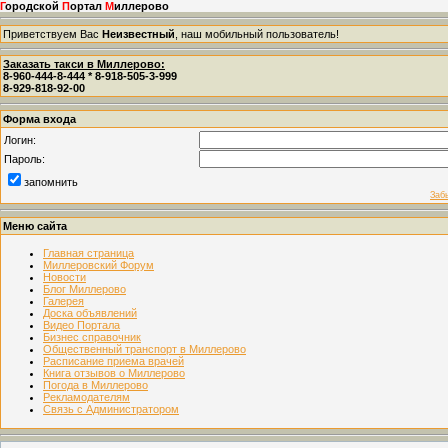
Г
ородской
П
ортал
М
иллерово
Приветствуем Вас
Неизвестный
, наш мобильный пользователь!
Заказать такси в Миллерово:
8-960-444-8-444 * 8-918-505-3-999
8-929-818-92-00
Форма входа
Логин:
Пароль:
запомнить
Заб
Меню сайта
Главная страница
Миллеровский Форум
Новости
Блог Миллерово
Галерея
Доска объявлений
Видео Портала
Бизнес справочник
Общественный транспорт в Миллерово
Расписание приема врачей
Книга отзывов о Миллерово
Погода в Миллерово
Рекламодателям
Связь с Администратором