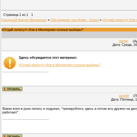
Страница
1
из
1
1
Городской Форум Миллерово
»
Обсуждение тем Инфо - Блока
»
«Отдай лопату!» Или
«Отдай лопату!» Или в Миллерово осенью выборы?
Admin
(Адм
Дата: Среда, 16
Здесь обсуждается этот материал:
«Отдай лопату!» Или в Миллерово осенью выборы?
asw69
(Про
Дата: Пятница, 1
Вован взял в руки лопату и подумал, "тренируйтесь здесь а потом все дружно на да
работают".