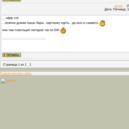
муня
(Пр
Дата: Пятница, 1
....офф-топ
...нежели думаю нашы бары...картошку едять...да ешо и сажають
или там плантация гиктаров так на 500
Страница
1
из
1
1
Полная версия сайта