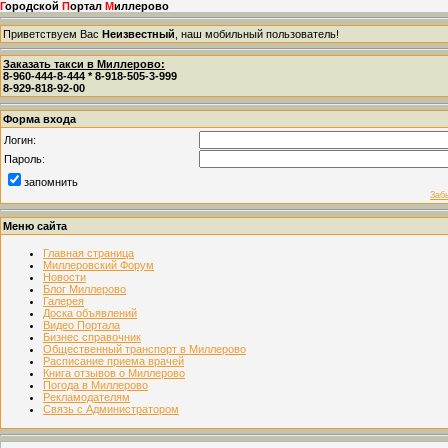
Г
ородской
П
ортал
М
иллерово
Приветствуем Вас
Неизвестный
, наш мобильный пользователь!
Заказать такси в Миллерово:
8-960-444-8-444 * 8-918-505-3-999
8-929-818-92-00
Форма входа
Логин:
Пароль:
запомнить
Заб
Меню сайта
Главная страница
Миллеровский Форум
Новости
Блог Миллерово
Галерея
Доска объявлений
Видео Портала
Бизнес справочник
Общественный транспорт в Миллерово
Расписание приема врачей
Книга отзывов о Миллерово
Погода в Миллерово
Рекламодателям
Связь с Администратором