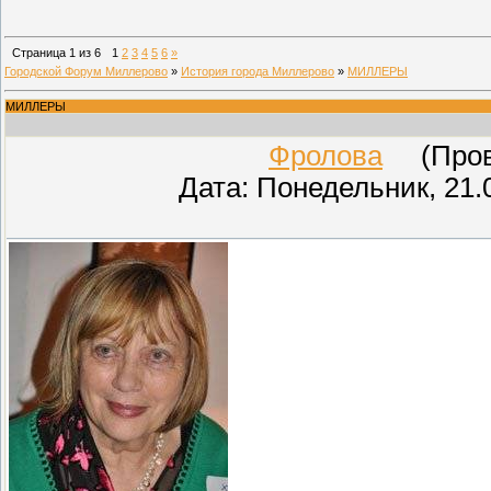
Страница
1
из
6
1
2
3
4
5
6
»
Городской Форум Миллерово
»
История города Миллерово
»
МИЛЛЕРЫ
МИЛЛЕРЫ
Фролова
(Прове
Дата: Понедельник, 21.