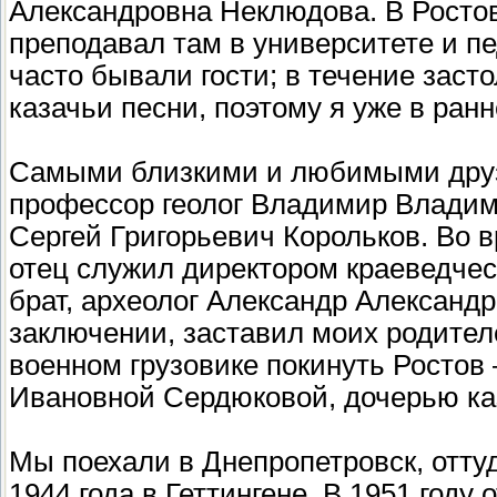
Александровна Неклюдова. В Ростов
преподавал там в университете и пе
часто бывали гости; в течение заст
казачьи песни, поэтому я уже в ранн
Самыми близкими и любимыми друз
профессор геолог Владимир Владими
Сергей Григорьевич Корольков. Во в
отец служил директором краеведческо
брат, археолог Александр Александ
заключении, заставил моих родител
военном грузовике покинуть Ростов
Ивановной Сердюковой, дочерью каз
Мы поехали в Днепропетровск, оттуд
1944 года в Геттингене. В 1951 году