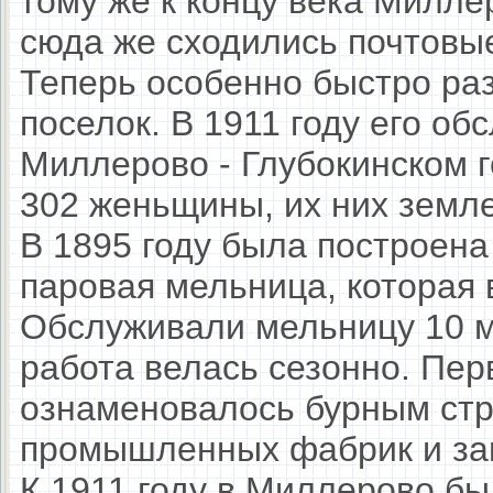
тому же к концу века Милле
сюда же сходились почтовые
Теперь особенно быстро ра
поселок. В 1911 году его об
Миллерово - Глубокинском г
302 женьщины, их них земл
В 1895 году была построен
паровая мельница, которая 
Обслуживали мельницу 10 м
работа велась сезонно. Пер
ознаменовалось бурным стр
промышленных фабрик и зав
К 1911 году в Миллерово бы