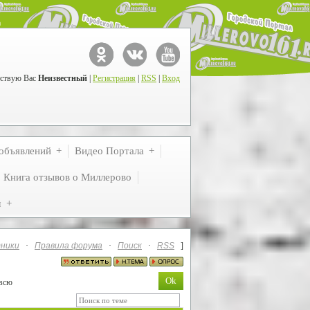
ствую Вас
Неизвестный
|
Регистрация
|
RSS
|
Вход
объявлений
Видео Портала
Книга отзывов о Миллерово
м
ники
·
Правила форума
·
Поиск
·
RSS
]
 всю