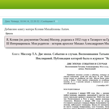
Дата: Четверг, 10.04.14, 22:20:32 | Сообщение #
61
Добавляю книгу матери Ксении Михайловны Антич.
Цитата
Я, Ксения (по документам Оксана) Миллер, родилась в 1932 году в Таганроге на Гр
III Интернационала. Мои родители – историк-археолог Михаил Александрович Ми
Книга:
Миллер Т.А. Две эпохи. События и случаи. Воспоминания Татья
Неклюдовой. Публикация которой была в журнале "К