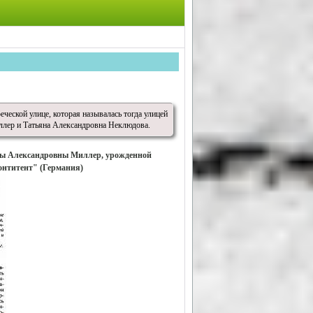
еческой улице, которая называлась тогда улицей
ллер и Татьяна Александровна Неклюдова.
ны Александровны Миллер, урожденной
онтитент" (Германия)